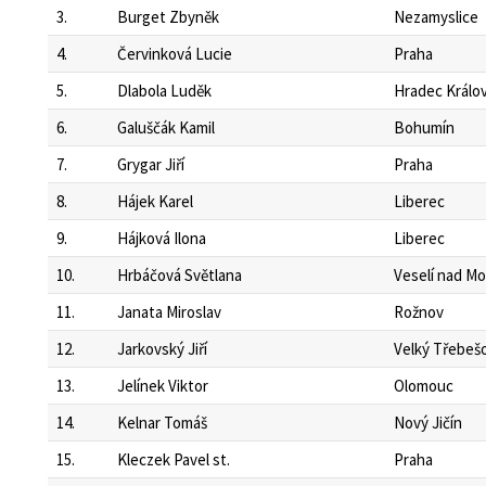
3.
Burget Zbyněk
Nezamyslice
4.
Červinková Lucie
Praha
5.
Dlabola Luděk
Hradec Králo
6.
Galuščák Kamil
Bohumín
7.
Grygar Jiří
Praha
8.
Hájek Karel
Liberec
9.
Hájková Ilona
Liberec
10.
Hrbáčová Světlana
Veselí nad M
11.
Janata Miroslav
Rožnov
12.
Jarkovský Jiří
Velký Třebeš
13.
Jelínek Viktor
Olomouc
14.
Kelnar Tomáš
Nový Jičín
15.
Kleczek Pavel st.
Praha