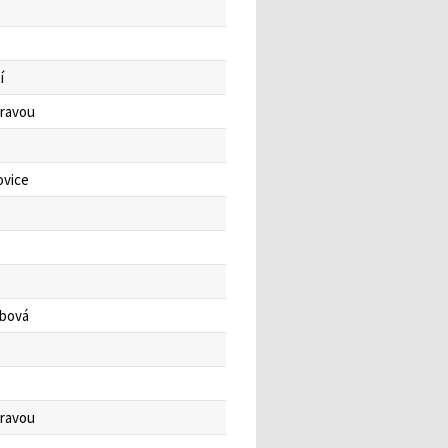
í
oravou
ovice
bová
oravou