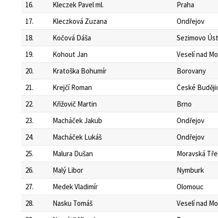
16.
Kleczek Pavel ml.
Praha
17.
Kleczková Zuzana
Ondřejov
18.
Kočová Dáša
Sezimovo Úst
19.
Kohout Jan
Veselí nad M
20.
Kratoška Bohumír
Borovany
21.
Krejčí Roman
České Buději
22.
Křižovič Martin
Brno
23.
Macháček Jakub
Ondřejov
24.
Macháček Lukáš
Ondřejov
25.
Malura Dušan
Moravská Tře
26.
Malý Libor
Nymburk
27.
Medek Vladimír
Olomouc
28.
Nasku Tomáš
Veselí nad M