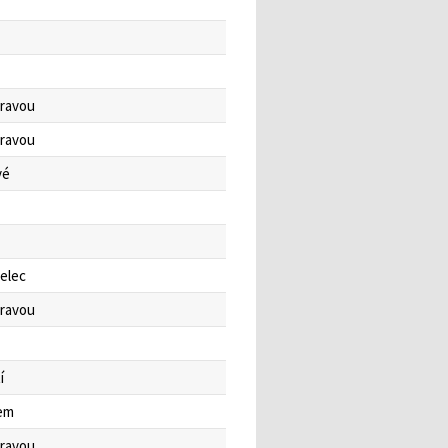
oravou
oravou
vé
elec
oravou
í
em
oravou