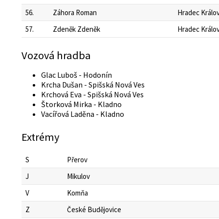
56.
Záhora Roman
Hradec Králo
57.
Zdeněk Zdeněk
Hradec Králo
Vozová hradba
Glac Luboš - Hodonín
Krcha Dušan - Spišská Nová Ves
Krchová Eva - Spišská Nová Ves
Štorková Mirka - Kladno
Vacířová Laděna - Kladno
Extrémy
S
Přerov
J
Mikulov
V
Komňa
Z
České Budějovice