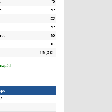
če
70
mo
92
132
92
Brod
50
85
625 (Ø 89)
epo
vé