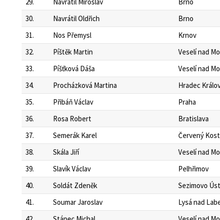
29.
Navrátil Miroslav
Brno
30.
Navrátil Oldřich
Brno
31.
Nos Přemysl
Krnov
32.
Píštěk Martin
Veselí nad M
33.
Píšťková Dáša
Veselí nad M
34.
Procházková Martina
Hradec Králo
35.
Přibáň Václav
Praha
36.
Rosa Robert
Bratislava
37.
Semerák Karel
Červený Kost
38.
Skála Jiří
Veselí nad M
39.
Slavík Václav
Pelhřimov
40.
Soldát Zdeněk
Sezimovo Úst
41.
Soumar Jaroslav
Lysá nad Lab
42.
Stánec Michal
Veselí nad M