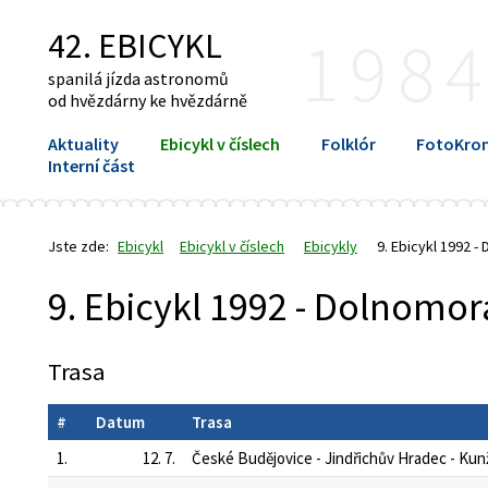
42. EBICYKL
198
spanilá jízda astronomů
od hvězdárny ke hvězdárně
Aktuality
Ebicykl v číslech
Folklór
FotoKron
Interní část
Jste zde:
Ebicykl
Ebicykl v číslech
Ebicykly
9. Ebicykl 1992 
9. Ebicykl 1992 - Dolnomor
Trasa
#
Datum
Trasa
1.
12. 7.
České Budějovice - Jindřichův Hradec - Kun