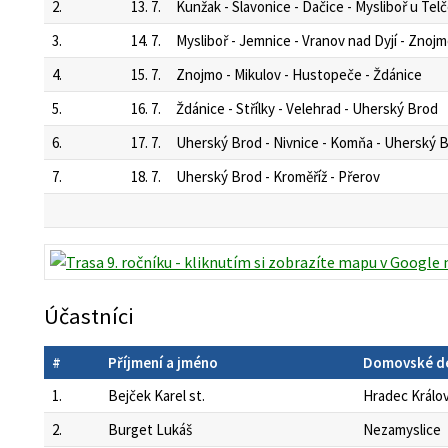
2.
13. 7.
Kunžak - Slavonice - Dačice - Mysliboř u Tel
3.
14. 7.
Mysliboř - Jemnice - Vranov nad Dyjí - Znoj
4.
15. 7.
Znojmo - Mikulov - Hustopeče - Ždánice
5.
16. 7.
Ždánice - Střílky - Velehrad - Uherský Brod
6.
17. 7.
Uherský Brod - Nivnice - Komňa - Uherský 
7.
18. 7.
Uherský Brod - Kroměříž - Přerov
Účastníci
#
Příjmení a jméno
Domovské d
1.
Bejček Karel st.
Hradec Králo
2.
Burget Lukáš
Nezamyslice