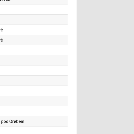
vé
vé
e pod Orebem