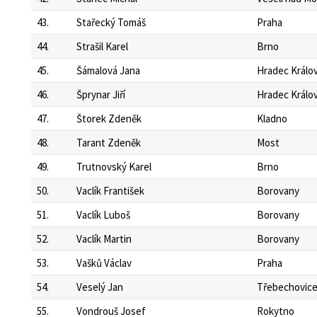
43.
Stařecký Tomáš
Praha
44.
Strašil Karel
Brno
45.
Šámalová Jana
Hradec Králo
46.
Šprynar Jiří
Hradec Králo
47.
Štorek Zdeněk
Kladno
48.
Tarant Zdeněk
Most
49.
Trutnovský Karel
Brno
50.
Vaclík František
Borovany
51.
Vaclík Luboš
Borovany
52.
Vaclík Martin
Borovany
53.
Vašků Václav
Praha
54.
Veselý Jan
Třebechovic
55.
Vondrouš Josef
Rokytno