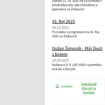
sobotu 11. 10. 2025 od 14.30 hodin v
přednáškovém sále Hvězdárny a
planetária ve Ždánicích
41. Rej 2025
08.10.2025
Pozvánka s programem na 41. Rej
2025 ve Ždánicích
Dušan Šimoník - Můj život
s kolem
29.09.2025
Dušanova († 9. září 2025) vzpomínka
na kolo a Ebicykl.
Videokanál
Ebicykl na
YouTube