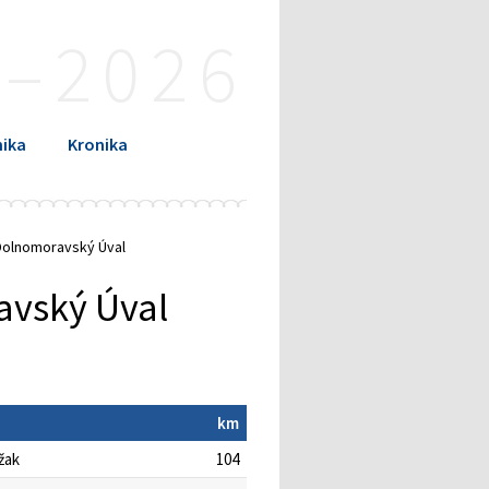
4–2026
ika
Kronika
- Dolnomoravský Úval
avský Úval
km
žak
104