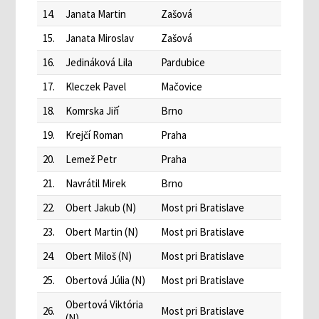
14.
Janata Martin
Zašová
15.
Janata Miroslav
Zašová
16.
Jedináková Lila
Pardubice
17.
Kleczek Pavel
Mačovice
18.
Komrska Jiří
Brno
19.
Krejčí Roman
Praha
20.
Lemež Petr
Praha
21.
Navrátil Mirek
Brno
22.
Obert Jakub (N)
Most pri Bratislave
23.
Obert Martin (N)
Most pri Bratislave
24.
Obert Miloš (N)
Most pri Bratislave
25.
Obertová Júlia (N)
Most pri Bratislave
Obertová Viktória
26.
Most pri Bratislave
(N)