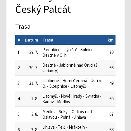
Český Palcát
Trasa
#
Datum
Trasa
km
Pardubice - Týniště - Solnice -
1.
29. 7.
70
Deštné v O. h.
Deštné - Jablonné nad Orlicí (3
2.
30. 7.
66
varianty)
Jablonné - Horní Čermná - Ústí n.
3.
31. 7.
49
O. - Sloupnice - Litomyšl
Litomyšl - Nové Hrady - Svratka -
4.
1. 8.
60
Kadov - Medlov
Medlov - Suky - Ostrov nad
5.
2. 8.
67
Oslavou - Polná - Jihlava
Jihlava - Telč - Mrákotín -
6.
3. 8.
68