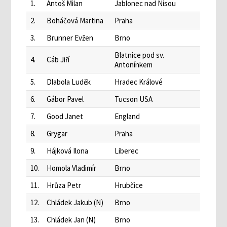
1.
Antoš Milan
Jablonec nad Nisou
2.
Boháčová Martina
Praha
3.
Brunner Evžen
Brno
Blatnice pod sv.
4.
Cáb Jiří
Antonínkem
5.
Dlabola Luděk
Hradec Králové
6.
Gábor Pavel
Tucson USA
7.
Good Janet
England
8.
Grygar
Praha
9.
Hájková Ilona
Liberec
10.
Homola Vladimír
Brno
11.
Hrůza Petr
Hrubčice
12.
Chládek Jakub (N)
Brno
13.
Chládek Jan (N)
Brno