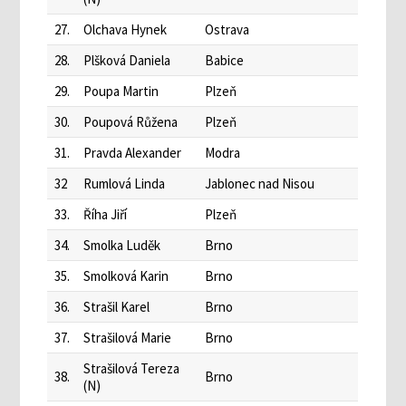
27.
Olchava Hynek
Ostrava
28.
Plšková Daniela
Babice
29.
Poupa Martin
Plzeň
30.
Poupová Růžena
Plzeň
31.
Pravda Alexander
Modra
32
Rumlová Linda
Jablonec nad Nisou
33.
Říha Jiří
Plzeň
34.
Smolka Luděk
Brno
35.
Smolková Karin
Brno
36.
Strašil Karel
Brno
37.
Strašilová Marie
Brno
Strašilová Tereza
38.
Brno
(N)