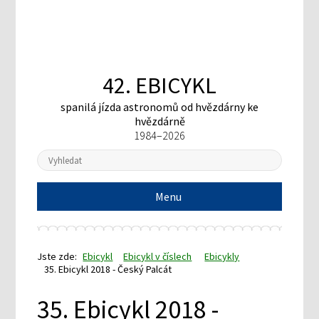
42. EBICYKL
spanilá jízda astronomů
od hvězdárny ke
hvězdárně
1984–2026
Menu
Jste zde:
Ebicykl
Ebicykl v číslech
Ebicykly
35. Ebicykl 2018 - Český Palcát
35. Ebicykl 2018 -