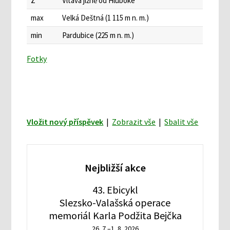
Z
Vltava jižně od Hluboké
max
Velká Deštná (1 115 m n. m.)
min
Pardubice (225 m n. m.)
Fotky
Vložit nový příspěvek
|
Zobrazit vše
|
Sbalit vše
Nejbližší akce
43. Ebicykl
Slezsko-Valašská operace
memoriál Karla Podžita Bejčka
26. 7.–1. 8. 2026