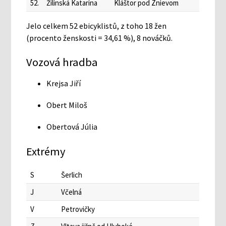
52.
Žilinská Katarína
Kláštor pod Znievom
Jelo celkem 52 ebicyklistů, z toho 18 žen
(procento ženskosti = 34,61 %), 8 nováčků.
Vozová hradba
Krejsa Jiří
Obert Miloš
Obertová Júlia
Extrémy
S
Šerlich
J
Včelná
V
Petrovičky