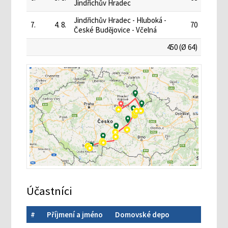
Jindřichův Hradec
Jindřichův Hradec - Hluboká -
7.
4. 8.
70
České Budějovice - Včelná
450 (Ø 64)
Účastníci
#
Příjmení a jméno
Domovské depo