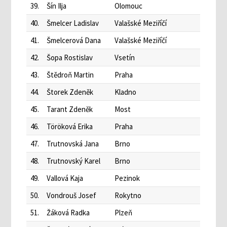
39.
Šín Ilja
Olomouc
40.
Šmelcer Ladislav
Valašské Meziříčí
41.
Šmelcerová Dana
Valašské Meziříčí
42.
Šopa Rostislav
Vsetín
43.
Štědroň Martin
Praha
44.
Štorek Zdeněk
Kladno
45.
Tarant Zdeněk
Most
46.
Töröková Erika
Praha
47.
Trutnovská Jana
Brno
48.
Trutnovský Karel
Brno
49.
Vallová Kaja
Pezinok
50.
Vondrouš Josef
Rokytno
51.
Žáková Radka
Plzeň