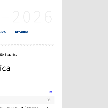
4–2026
ika
Kronika
 EbiŠtiavnica
nica
km
38