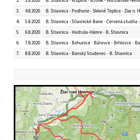
2.
3.8.2020
B. Štiavnica - Krupina - Bzovík - Hontianské Nemc
3.
4.8.2020
B. Štiavnica - Podhorie - Sklené Teplice - Žiar n. H.
4.
5.8.2020
B. Štiavnica - Štiavnické Bane - Červená studňa -
5.
6.8.2020
B. Štiavnica - Hodruša-Hámre - B. Štiavnica
6.
7.8.2020
B. Štiavnica - Bohunice - Bátovce - Brhlovce - Ba
7.
8.8.2020
B. Štiavnica - Banský Studenec - B. Štiavnica