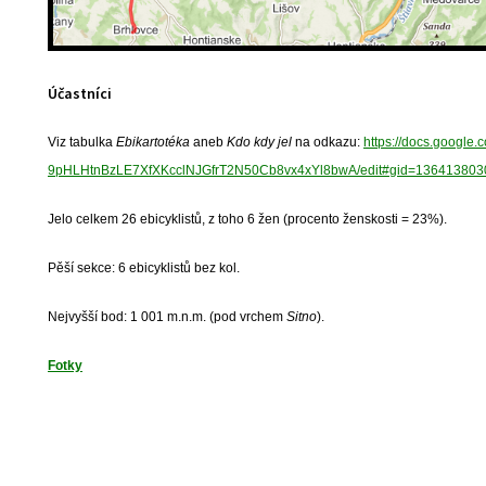
Účastníci
Viz tabulka
Ebikartotéka
aneb
Kdo kdy jel
na odkazu:
https://docs.google.
9pHLHtnBzLE7XfXKcclNJGfrT2N50Cb8vx4xYl8bwA/edit#gid=136413803
Jelo celkem 26 ebicyklistů, z toho 6 žen (procento ženskosti = 23%).
Pěší sekce: 6 ebicyklistů bez kol.
Nejvyšší bod: 1 001 m.n.m. (pod vrchem
Sitno
).
Fotky