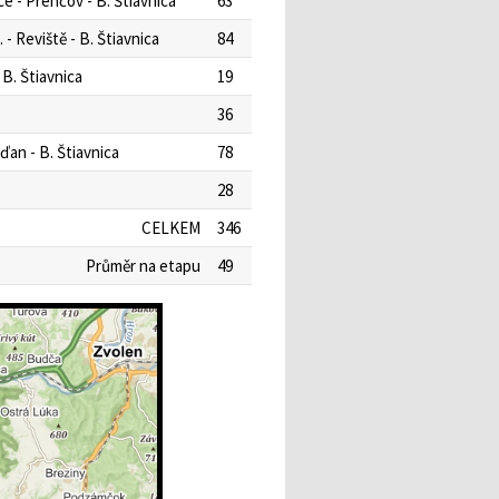
e - Prenčov - B. Štiavnica
63
 - Reviště - B. Štiavnica
84
 B. Štiavnica
19
36
ďan - B. Štiavnica
78
28
CELKEM
346
Průměr na etapu
49