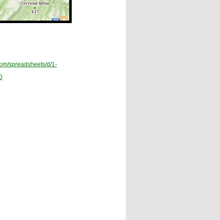
com/spreadsheets/d/1-
0