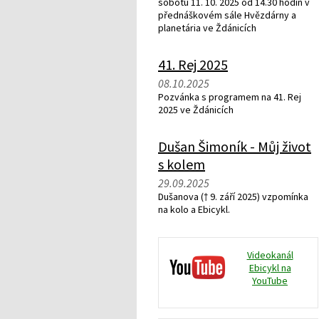
sobotu 11. 10. 2025 od 14.30 hodin v
přednáškovém sále Hvězdárny a
planetária ve Ždánicích
41. Rej 2025
08.10.2025
Pozvánka s programem na 41. Rej
2025 ve Ždánicích
Dušan Šimoník - Můj život
s kolem
29.09.2025
Dušanova († 9. září 2025) vzpomínka
na kolo a Ebicykl.
Videokanál
Ebicykl na
YouTube