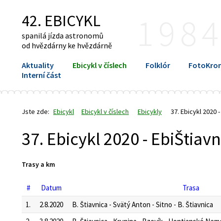
42. EBICYKL
198
spanilá jízda astronomů
od hvězdárny ke hvězdárně
Aktuality
Ebicykl v číslech
Folklór
FotoKron
Interní část
Jste zde:
Ebicykl
Ebicykl v číslech
Ebicykly
37. Ebicykl 2020 -
37. Ebicykl 2020 - EbiŠtiav
Trasy a km
#
Datum
Trasa
1.
2.8.2020
B. Štiavnica - Svätý Anton - Sitno - B. Štiavnica