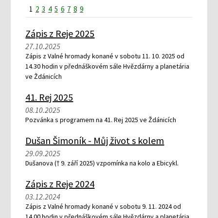
1
2
3
4
5
6
7
8
9
Zápis z Reje 2025
27.10.2025
Zápis z Valné hromady konané v sobotu 11. 10. 2025 od
14.30 hodin v přednáškovém sále Hvězdárny a planetária
ve Ždánicích
41. Rej 2025
08.10.2025
Pozvánka s programem na 41. Rej 2025 ve Ždánicích
Dušan Šimoník - Můj život s kolem
29.09.2025
Dušanova († 9. září 2025) vzpomínka na kolo a Ebicykl.
Zápis z Reje 2024
03.12.2024
Zápis z Valné hromady konané v sobotu 9. 11. 2024 od
14.00 hodin v přednáškovém sále Hvězdárny a planetária