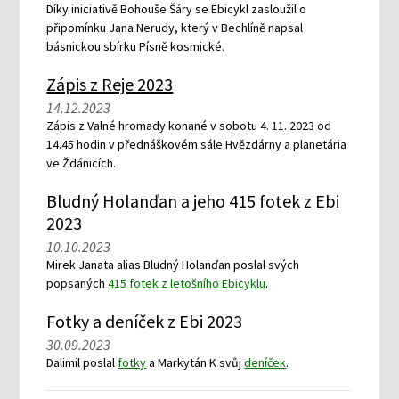
Díky iniciativě Bohouše Šáry se Ebicykl zasloužil o
připomínku Jana Nerudy, který v Bechlíně napsal
básnickou sbírku Písně kosmické.
Zápis z Reje 2023
14.12.2023
Zápis z Valné hromady konané v sobotu 4. 11. 2023 od
14.45 hodin v přednáškovém sále Hvězdárny a planetária
ve Ždánicích.
Bludný Holanďan a jeho 415 fotek z Ebi
2023
10.10.2023
Mirek Janata alias Bludný Holanďan poslal svých
popsaných
415 fotek z letošního Ebicyklu
.
Fotky a deníček z Ebi 2023
30.09.2023
Dalimil poslal
fotky
a Markytán K svůj
deníček
.