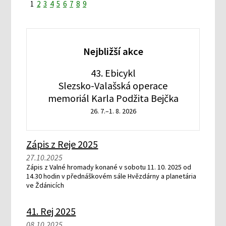
1
2
3
4
5
6
7
8
9
Nejbližší akce
43. Ebicykl
Slezsko-Valašská operace
memoriál Karla Podžita Bejčka
26. 7.–1. 8. 2026
Zápis z Reje 2025
27.10.2025
Zápis z Valné hromady konané v sobotu 11. 10. 2025 od
14.30 hodin v přednáškovém sále Hvězdárny a planetária
ve Ždánicích
41. Rej 2025
08.10.2025