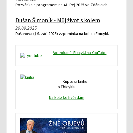
Pozvánka s programem na 41. Rej 2025 ve Ždánicích
Dušan Šimoník - Můj život s kolem
29.09.2025
Dušanova († 9. září 2025) vzpomínka na kolo a Ebicykl.
Videokanál Ebicykl na YouTube
Kupte si knihu
o Ebicyklu
Na kole ke hvězdám