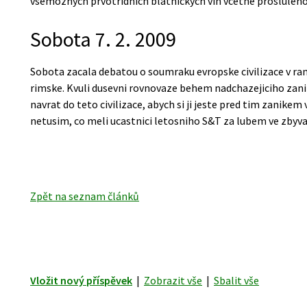
vsemoznych prvotridnich blatnickych vin vcetne prosluleho
Sobota 7. 2. 2009
Sobota zacala debatou o soumraku evropske civilizace v ra
rimske. Kvuli dusevni rovnovaze behem nadchazejiciho zani
navrat do teto civilizace, abych si ji jeste pred tim zanike
netusim, co meli ucastnici letosniho S&T za lubem ve zbyva
Zpět na seznam článků
Vložit nový příspěvek
|
Zobrazit vše
|
Sbalit vše