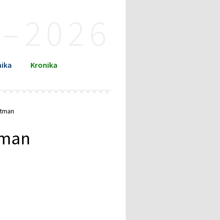
4–2026
ika
Kronika
jtman
tman