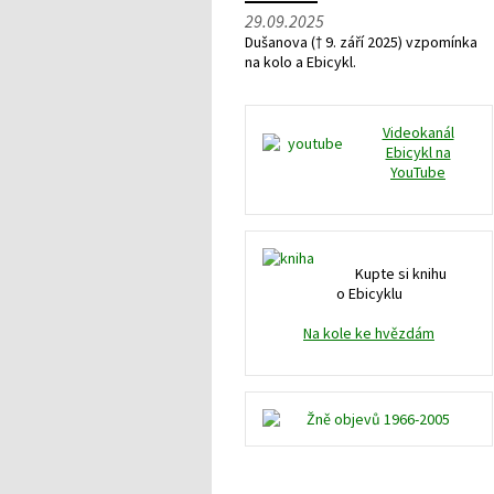
29.09.2025
Dušanova († 9. září 2025) vzpomínka
na kolo a Ebicykl.
Videokanál
Ebicykl na
YouTube
Kupte si knihu
o Ebicyklu
Na kole ke hvězdám