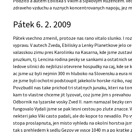
Podzito a autem Ebiliska s Vikim a Sipkovym Ruzencem. Vece
zdraveho vzduchu a ruznych koncentrovanych napoju, jez me
Pátek 6. 2. 2009
Pátek vsechno zmenil, protoze nas rano vitalo slunko. I roz
vypravu. V autech Zveda, Ebilisky a Lenky Planetkove jelo 
valasskou zimu pres Karolinku na Kasarna, kde jsme zustavili
pruzkum, tj. Lencina rodina pesky se sankami a ostatnich s
ledove silnici do nejblizsi otevrene hospudky na caj, kde se 
ac jsme uz byli nejmin 300 m hluboko na Slovensku a eura n
ze jsme byli ochotni podstoupit jakekoliv horske riziko, nap
Povzbudil nas take prichod tri statnych junaku, kteri na tom
kam to vlastne chceme jit lyzovat, coz jsme jim s prevahou 
Odbornik na lyzarske vosky Zved II. nam namazal bezky cer
fungovalo Vydali jsme se pak lesni cestou po zlute znacce. V
nekteri jako Viki casto padali, ale do kopce to nevadilo. Po vy
stopa proslapnuta, jen misto vyhledu na okolni horstva jsme
tak s prehledem k sedlu Gezov ve vysce 1040 m a po kratke 