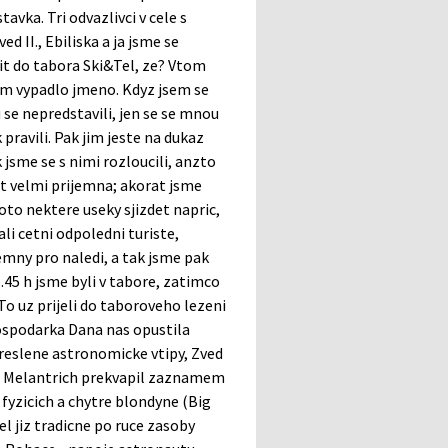
avka. Tri odvazlivci v cele s
 II., Ebiliska a ja jsme se
it do tabora Ski&Tel, ze? Vtom
t jim vypadlo jmeno. Kdyz jsem se
se nepredstavili, jen se se mnou
pravili. Pak jim jeste na dukaz
k jsme se s nimi rozloucili, anzto
t velmi prijemna; akorat jsme
roto nektere useky sjizdet napric,
li cetni odpoledni turiste,
emny pro naledi, a tak jsme pak
6.45 h jsme byli v tabore, zatimco
 To uz prijeli do taboroveho lezeni
ospodarka Dana nas opustila
kreslene astronomicke vtipy, Zved
cne Melantrich prekvapil zaznamem
fyzicich a chytre blondyne (Big
l jiz tradicne po ruce zasoby