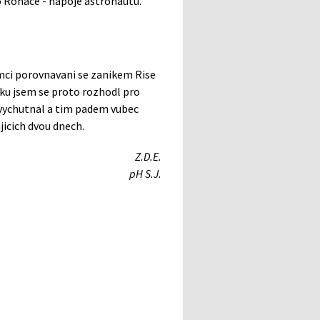
 Rohace - napoje astronautu.
mci porovnavani se zanikem Rise
ku jsem se proto rozhodl pro
m vychutnal a tim padem vubec
jicich dvou dnech.
Z.D.E.
pH S.J.