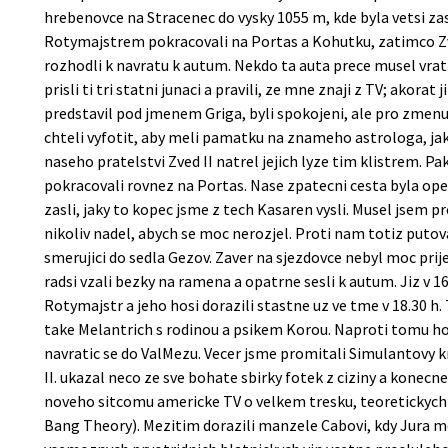
hrebenovce na Stracenec do vysky 1055 m, kde byla vetsi zast
Rotymajstrem pokracovali na Portas a Kohutku, zatimco Zved
rozhodli k navratu k autum. Nekdo ta auta prece musel vrat
prisli ti tri statni junaci a pravili, ze mne znaji z TV; akora
predstavil pod jmenem Griga, byli spokojeni, ale pro zmenu 
chteli vyfotit, aby meli pamatku na znameho astrologa, jak 
naseho pratelstvi Zved II natrel jejich lyze tim klistrem. Pa
pokracovali rovnez na Portas. Nase zpatecni cesta byla ope
zasli, jaky to kopec jsme z tech Kasaren vysli. Musel jsem p
nikoliv nadel, abych se moc nerozjel. Proti nam totiz putova
smerujici do sedla Gezov. Zaver na sjezdovce nebyl moc prij
radsi vzali bezky na ramena a opatrne sesli k autum. Jiz v 1
Rotymajstr a jeho hosi dorazili stastne uz ve tme v 18.30 h.
take Melantrich s rodinou a psikem Korou. Naproti tomu h
navratic se do ValMezu. Vecer jsme promitali Simulantovy 
II. ukazal neco ze sve bohate sbirky fotek z ciziny a kone
noveho sitcomu americke TV o velkem tresku, teoretickych 
Bang Theory). Mezitim dorazili manzele Cabovi, kdy Jura me