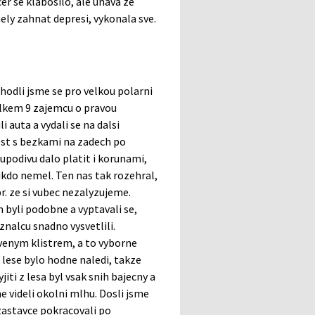
r se klabosilo, ale unava ze
ly zahnat depresi, vykonala sve.
hodli jsme se pro velkou polarni
celkem 9 zajemcu o pravou
 auta a vydali se na dalsi
est s bezkami na zadech po
kupodivu dalo platit i korunami,
ikdo nemel. Ten nas tak rozehral,
r. ze si vubec nezalyzujeme.
 byli podobne a vyptavali se,
znalcu snadno vysvetlili.
venym klistrem, a to vyborne
 lese bylo hodne naledi, takze
jiti z lesa byl vsak snih bajecny a
 videli okolni mlhu. Dosli jsme
zastavce pokracovali po