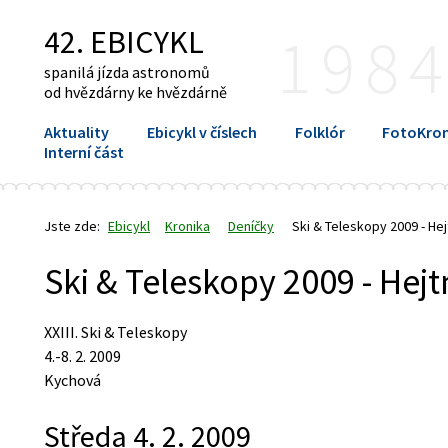
42. EBICYKL
198
spanilá jízda astronomů
od hvězdárny ke hvězdárně
Aktuality
Ebicykl v číslech
Folklór
FotoKron
Interní část
Jste zde:
Ebicykl
Kronika
Deníčky
Ski & Teleskopy 2009 - He
Ski & Teleskopy 2009 - Hej
XXIII. Ski & Teleskopy
4.-8. 2. 2009
Kychová
Středa 4. 2. 2009