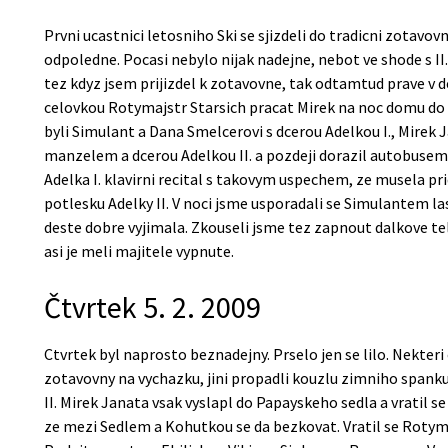
Prvni ucastnici letosniho Ski se sjizdeli do tradicni zotavov
odpoledne. Pocasi nebylo nijak nadejne, nebot ve shode s II.
tez kdyz jsem prijizdel k zotavovne, tak odtamtud prave v des
celovkou Rotymajstr Starsich pracat Mirek na noc domu do 
byli Simulant a Dana Smelcerovi s dcerou Adelkou I., Mirek
manzelem a dcerou Adelkou II. a pozdeji dorazil autobusem
Adelka I. klavirni recital s takovym uspechem, ze musela p
potlesku Adelky II. V noci jsme usporadali se Simulantem l
deste dobre vyjimala. Zkouseli jsme tez zapnout dalkove tel
asi je meli majitele vypnute.
Čtvrtek 5. 2. 2009
Ctvrtek byl naprosto beznadejny. Prselo jen se lilo. Nekteri
zotavovny na vychazku, jini propadli kouzlu zimniho spank
II. Mirek Janata vsak vyslapl do Papayskeho sedla a vratil s
ze mezi Sedlem a Kohutkou se da bezkovat. Vratil se Rotyma