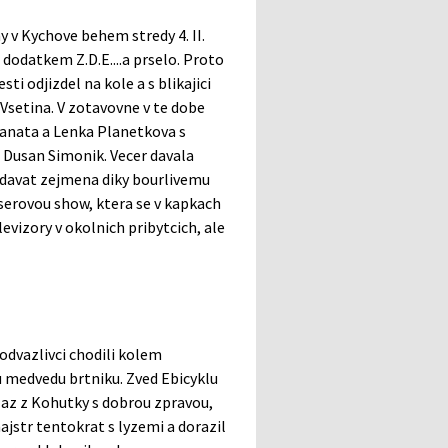
ny v Kychove behem stredy 4. II.
 dodatkem Z.D.E....a prselo. Proto
ti odjizdel na kole a s blikajici
Vsetina. V zotavovne v te dobe
 Janata a Lenka Planetkova s
 Dusan Simonik. Vecer davala
ridavat zejmena diky bourlivemu
aserovou show, ktera se v kapkach
evizory v okolnich pribytcich, ale
 odvazlivci chodili kolem
u medvedu brtniku. Zved Ebicyklu
e az z Kohutky s dobrou zpravou,
jstr tentokrat s lyzemi a dorazil