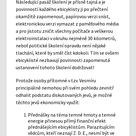
Následující pasáž školení je přísně tajná a je
povinností každého ebicyklisty ji po přečtení
okamžitě zapomenout, papírovou verzi sníst,
elektronickou verzi vymazat z paměťového média
a pro jistotu zničit všechny počítače a veškerou
elektroinstalaci v okruhu nejméně 30 kilometrů,
neboť politické školení opravdu není nějaké
tlachání, které by směl číst kdokoli. Tím se ovšem
ebicyklisté nezbavují povinnosti zapomenutá
ustanovení tohoto školení dodržovat!
Protože osoby přítomné v tzv. Vesmíru
principiálně nemohou při svém pohledu zevnitř
odhalit podstatu diskutovaných jevů, je možné
těchto jevů ekonomicky využít:
Přednášky na téma temné hmoty a temné
energie přinesou přímý finanční efekt
přednášejícím ebicyklistům. Parazitujícím
vědcům, kteří neznají Z. D. E., nesmí být ve