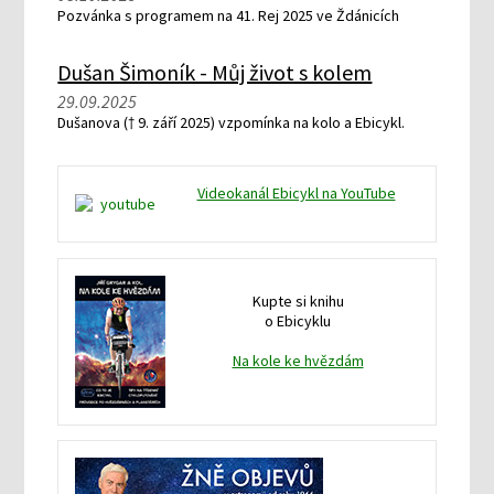
Pozvánka s programem na 41. Rej 2025 ve Ždánicích
Dušan Šimoník - Můj život s kolem
29.09.2025
Dušanova († 9. září 2025) vzpomínka na kolo a Ebicykl.
Videokanál Ebicykl na YouTube
Kupte si knihu
o Ebicyklu
Na kole ke hvězdám