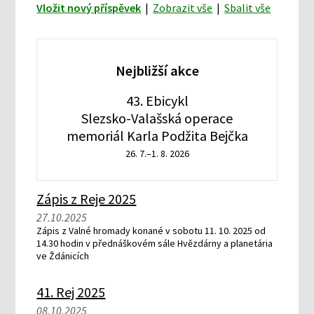
Vložit nový příspěvek
|
Zobrazit vše
|
Sbalit vše
Nejbližší akce
43. Ebicykl
Slezsko-Valašská operace
memoriál Karla Podžita Bejčka
26. 7.–1. 8. 2026
Zápis z Reje 2025
27.10.2025
Zápis z Valné hromady konané v sobotu 11. 10. 2025 od
14.30 hodin v přednáškovém sále Hvězdárny a planetária
ve Ždánicích
41. Rej 2025
08.10.2025