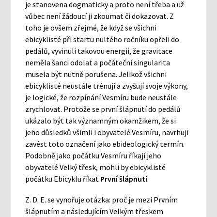
je stanovena dogmaticky a proto není třeba a už
vůbec není žádoucí ji zkoumat či dokazovat. Z
toho je ovšem zřejmé, že když se všichni
ebicyklisté při startu nultého ročníku opřeli do
pedálů, vyvinuli takovou energii, že gravitace
neměla šanci odolat a počáteční singularita
musela být nutně porušena. Jelikož všichni
ebicyklisté neustále trénují a zvyšují svoje výkony,
je logické, že rozpínání Vesmíru bude neustále
zrychlovat. Protože se první šlápnutí do pedálů
ukázalo být tak významným okamžikem, že si
jeho důsledků všimli i obyvatelé Vesmíru, navrhuji
zavést toto označení jako ebideologický termín.
Podobně jako počátku Vesmíru říkají jeho
obyvatelé Velký třesk, mohli by ebicyklisté
počátku Ebicyklu říkat
První šlápnutí
.
Z. D. E. se vynořuje otázka: proč je mezi Prvním
šlápnutím a následujícím Velkým třeskem