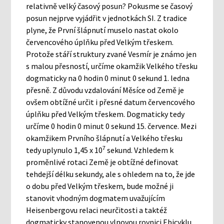
relativně velký časový posun? Pokusme se časový
posun nejprve vyjádřit v jednotkách SI. Z tradice
plyne, že První šlápnutí muselo nastat okolo
červencového úplňku před Velkým třeskem.
Protože stáří struktury zvané Vesmír je známo jen
s malou přesností, určíme okamžik Velkého třesku
dogmaticky na 0 hodin 0 minut 0 sekund 1. ledna
přesně. Z důvodu vzdalování Měsíce od Země je
ovšem obtížné určit i přesné datum červencového
úplňku před Velkým třeskem. Dogmaticky tedy
určíme 0 hodin 0 minut 0 sekund 15. července. Mezi
okamžikem Prvního šlápnutí a Velkého třesku
7
tedy uplynulo 1,45 x 10
sekund. Vzhledem k
proměnlivé rotaci Země je obtížné definovat
tehdejší délku sekundy, ale s ohledem na to, že jde
o dobu před Velkým třeskem, bude možné ji
stanovit vhodným dogmatem uvažujícím
Heisenbergovu relaci neurčitosti a taktéž
dogmaticky stanovenou vlnovou rovnici Ebicyklu.