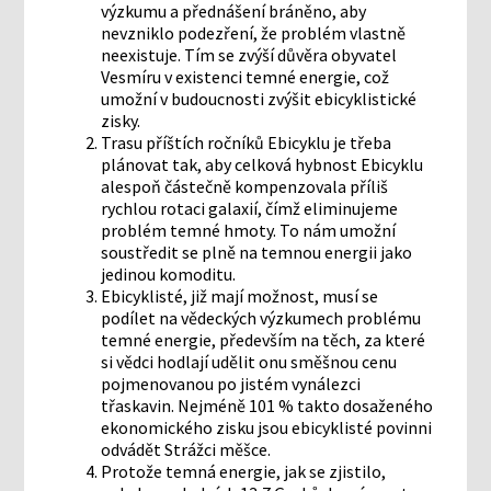
výzkumu a přednášení bráněno, aby
nevzniklo podezření, že problém vlastně
neexistuje. Tím se zvýší důvěra obyvatel
Vesmíru v existenci temné energie, což
umožní v budoucnosti zvýšit ebicyklistické
zisky.
Trasu příštích ročníků Ebicyklu je třeba
plánovat tak, aby celková hybnost Ebicyklu
alespoň částečně kompenzovala příliš
rychlou rotaci galaxií, čímž eliminujeme
problém temné hmoty. To nám umožní
soustředit se plně na temnou energii jako
jedinou komoditu.
Ebicyklisté, již mají možnost, musí se
podílet na vědeckých výzkumech problému
temné energie, především na těch, za které
si vědci hodlají udělit onu směšnou cenu
pojmenovanou po jistém vynálezci
třaskavin. Nejméně 101 % takto dosaženého
ekonomického zisku jsou ebicyklisté povinni
odvádět Strážci měšce.
Protože temná energie, jak se zjistilo,