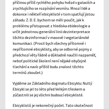
příčinou příliš rychlého pohybu hvězd v galaxiích a
zrychlujícího se rozpínání vesmíru. Mnozí lidé a
dokonce i někteří ebicyklisté v tom spatřují jistou
záhadu. Z. D. E. bychom se měli poučit, jak k
problému přistupovat z hlediska ebideologie a
určit jednotnou generální linii dezinterpretace
těchto dezinformací v masové i vegetariánské
komunikaci. (Prosil bych všechny přítomné i
nepřítomné ebicyklisty, aby se odborné pojmy z
předchozí věty řádně a důkladně naučili nazpaměť,
neboť politické školení není nějaké obyčejné
tlachání a navíc příště budu znalost těchto
termínů zkoušet.)
Vyjděme ze Základního dogmatu Ebicyklu: Nultý
Ebicykl se jel to léto před Velkým třeskem a
zúčastnili se jej všichni budoucí ebicyklisté.
Ebicyklistů je nekonečný počet. Tato skutečnost