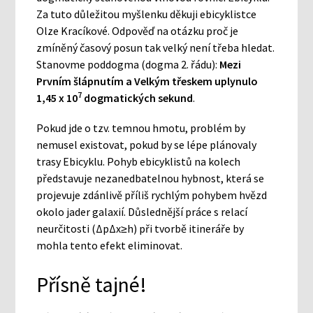
Za tuto důležitou myšlenku děkuji ebicyklistce
Olze Kracíkové. Odpověď na otázku proč je
zmíněný časový posun tak velký není třeba hledat.
Stanovme poddogma (dogma 2. řádu):
Mezi
Prvním šlápnutím a Velkým třeskem uplynulo
7
1,45 x 10
dogmatických sekund
.
Pokud jde o tzv. temnou hmotu, problém by
nemusel existovat, pokud by se lépe plánovaly
trasy Ebicyklu. Pohyb ebicyklistů na kolech
představuje nezanedbatelnou hybnost, která se
projevuje zdánlivě příliš rychlým pohybem hvězd
okolo jader galaxií. Důslednější práce s relací
neurčitosti (ΔpΔx≥h) při tvorbě itineráře by
mohla tento efekt eliminovat.
Přísně tajné!