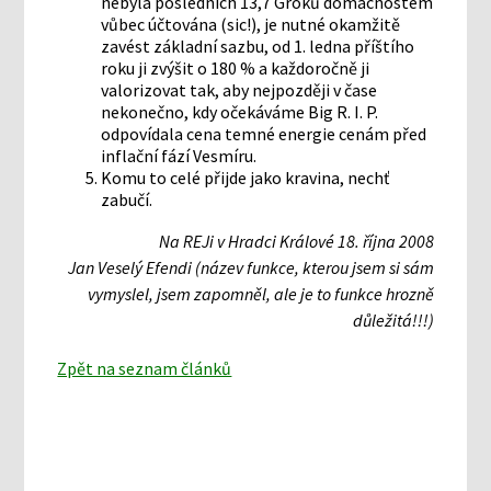
nebyla posledních 13,7 Groků domácnostem
vůbec účtována (sic!), je nutné okamžitě
zavést základní sazbu, od 1. ledna příštího
roku ji zvýšit o 180 % a každoročně ji
valorizovat tak, aby nejpozději v čase
nekonečno, kdy očekáváme Big R. I. P.
odpovídala cena temné energie cenám před
inflační fází Vesmíru.
Komu to celé přijde jako kravina, nechť
zabučí.
Na REJi v Hradci Králové 18. října 2008
Jan Veselý Efendi (název funkce, kterou jsem si sám
vymyslel, jsem zapomněl, ale je to funkce hrozně
důležitá!!!)
Zpět na seznam článků