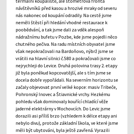
termální koupaliště, ale stometrová fronta
návštěvníků před kasou a hrozivé mraky od severu
nás nakonec od koupání odradily. Na cestě jsme
neměli štěstí při hledání vhodné restaurace k
poobědvání, a tak jsme dali za vděk alespoň
nádražnímu bufetu v Pozbe, kde jsme pojedli něco
chutného pečiva. Na radu místních obyvatel jsme
však nepokračovali na Bardoňovo, nýbrž jsme se
vrátili na hlavní silnici č.580 a pokračovali jsme co
nejrychleji do Levice. Druhá polovina trasy 2. etapy
již byla poněkud kopcovatější, ale s tím jsme se
docela dobře vypořádali. Na severním horizontu se
začaly objevovat první velké kopce: masiv Tribeče,
Pohronský Inovec a Štiavnické vrchy. Hezkému
pohledu však dominovaly kouřící chladící věže
jaderné elektrárny v Mochovcích. Do Levic jsme
dorazili asi příliš brzo (vzhledem k délce etapy ani
nebylo divu), protože základní škola, ve které jsme
měli být ubytováni, byla ještě zavřená. Vyrazili