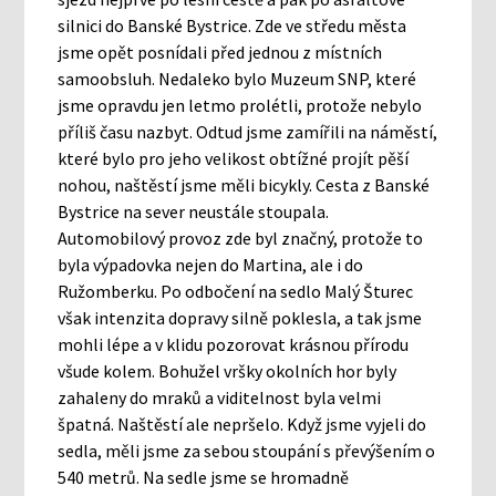
silnici do Banské Bystrice. Zde ve středu města
jsme opět posnídali před jednou z místních
samoobsluh. Nedaleko bylo Muzeum SNP, které
jsme opravdu jen letmo prolétli, protože nebylo
příliš času nazbyt. Odtud jsme zamířili na náměstí,
které bylo pro jeho velikost obtížné projít pěší
nohou, naštěstí jsme měli bicykly. Cesta z Banské
Bystrice na sever neustále stoupala.
Automobilový provoz zde byl značný, protože to
byla výpadovka nejen do Martina, ale i do
Ružomberku. Po odbočení na sedlo Malý Šturec
však intenzita dopravy silně poklesla, a tak jsme
mohli lépe a v klidu pozorovat krásnou přírodu
všude kolem. Bohužel vršky okolních hor byly
zahaleny do mraků a viditelnost byla velmi
špatná. Naštěstí ale nepršelo. Když jsme vyjeli do
sedla, měli jsme za sebou stoupání s převýšením o
540 metrů. Na sedle jsme se hromadně