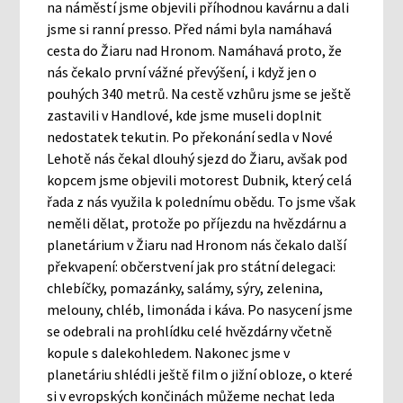
na náměstí jsme objevili příhodnou kavárnu a dali
jsme si ranní presso. Před námi byla namáhavá
cesta do Žiaru nad Hronom. Namáhavá proto, že
nás čekalo první vážné převýšení, i když jen o
pouhých 340 metrů. Na cestě vzhůru jsme se ještě
zastavili v Handlové, kde jsme museli doplnit
nedostatek tekutin. Po překonání sedla v Nové
Lehotě nás čekal dlouhý sjezd do Žiaru, avšak pod
kopcem jsme objevili motorest Dubnik, který celá
řada z nás využila k polednímu obědu. To jsme však
neměli dělat, protože po příjezdu na hvězdárnu a
planetárium v Žiaru nad Hronom nás čekalo další
překvapení: občerstvení jak pro státní delegaci:
chlebíčky, pomazánky, salámy, sýry, zelenina,
melouny, chléb, limonáda i káva. Po nasycení jsme
se odebrali na prohlídku celé hvězdárny včetně
kopule s dalekohledem. Nakonec jsme v
planetáriu shlédli ještě film o jižní obloze, o které
si v evropských končinách můžeme nechat leda