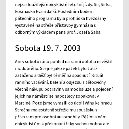
nejzasloužilejší ebicyklisté letošní jízdy: Sir, Sirka,
kosmaska Eva a další. Posledním bodem
pátečního programu byla prohlídka hvězdárny
vystavěné na střeše přístavby gymnázia s
odborným výkladem pana prof. Josefa Šaba.
Sobota 19. 7. 2003
Ani v sobotu ráno pohled na ranní oblohu nevěštil
nic dobrého. Stejně jako v pátek bylo totiž
zataženo a déšť byl téměř na spadnutí. Rituál
ranního vstávání, balení a odjezdu z tělocvičny
včetně nákupu potravin v samoobsluze a pojedení
jejich na náměstí se naposledy zopakoval v
Martině. Poté jsme vyrazili do údolí Váhu ke hradu
Strečnu majestátně střežícímu soutěsku s
přívozem pro osobní automobily. Pěším a nám
ebicyklistům k překonání řeky suchou nohou ale