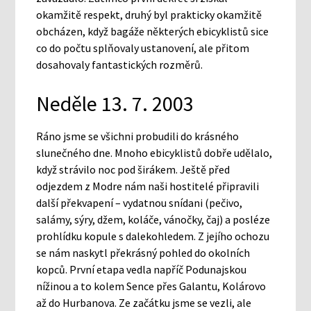
okamžitě respekt, druhý byl prakticky okamžitě
obcházen, když bagáže některých ebicyklistů sice
co do počtu splňovaly ustanovení, ale přitom
dosahovaly fantastických rozměrů.
Neděle 13. 7. 2003
Ráno jsme se všichni probudili do krásného
slunečného dne. Mnoho ebicyklistů dobře udělalo,
když strávilo noc pod širákem. Ještě před
odjezdem z Modre nám naši hostitelé připravili
další překvapení – vydatnou snídani (pečivo,
salámy, sýry, džem, koláče, vánočky, čaj) a posléze
prohlídku kopule s dalekohledem. Z jejího ochozu
se nám naskytl překrásný pohled do okolních
kopců. První etapa vedla napříč Podunajskou
nížinou a to kolem Sence přes Galantu, Kolárovo
až do Hurbanova. Ze začátku jsme se vezli, ale