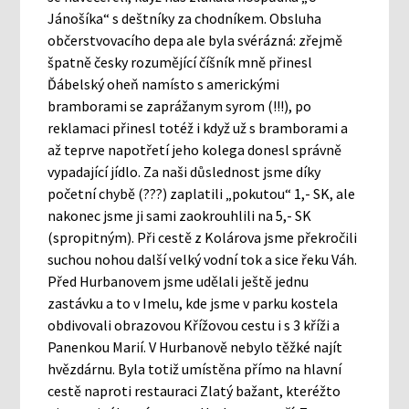
Jánošíka“ s deštníky za chodníkem. Obsluha
občerstvovacího depa ale byla svérázná: zřejmě
špatně česky rozumějící číšník mně přinesl
Ďábelský oheň namísto s americkými
bramborami se zaprážanym syrom (!!!), po
reklamaci přinesl totéž i když už s bramborami a
až teprve napotřetí jeho kolega donesl správně
vypadající jídlo. Za naši důslednost jsme díky
početní chybě (???) zaplatili „pokutou“ 1,- SK, ale
nakonec jsme ji sami zaokrouhlili na 5,- SK
(spropitným). Při cestě z Kolárova jsme překročili
suchou nohou další velký vodní tok a sice řeku Váh.
Před Hurbanovem jsme udělali ještě jednu
zastávku a to v Imelu, kde jsme v parku kostela
obdivovali obrazovou Křížovou cestu i s 3 kříži a
Panenkou Marií. V Hurbanově nebylo těžké najít
hvězdárnu. Byla totiž umístěna přímo na hlavní
cestě naproti restauraci Zlatý bažant, kteréžto