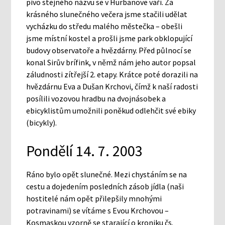
pivo stejného názvu se v Hurbanove vaří. Za
krásného slunečného večera jsme stačili udělat
vycházku do středu malého městečka – obešli
jsme místní kostel a prošli jsme park obklopující
budovy observatoře a hvězdárny. Před půlnocí se
konal Sirův brífink, v němž nám jeho autor popsal
záludnosti zítřejší 2. etapy. Krátce poté dorazili na
hvězdárnu Eva a Dušan Krchovi, čímž k naší radosti
posílili vozovou hradbu na dvojnásobek a
ebicyklistům umožnili poněkud odlehčit své ebiky
(bicykly).
Pondělí 14. 7. 2003
Ráno bylo opět slunečné. Mezi chystáním se na
cestu a dojedením posledních zásob jídla (naši
hostitelé nám opět přilepšily mnohými
potravinami) se vítáme s Evou Krchovou –
Kosmaskou vzorně se starající o kroniku čs.