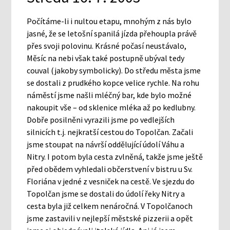
Počítáme-li i nultou etapu, mnohým z nás bylo
jasné, že se letošní spanilá jízda přehoupla právě
přes svoji polovinu. Krásné počasí neustávalo,
Měsíc na nebi však také postupně ubýval tedy
couval (jakoby symbolicky). Do středu města jsme
se dostali z prudkého kopce velice rychle. Na rohu
náměstí jsme našli mléčný bar, kde bylo možné
nakoupit vše – od sklenice mléka až po kedlubny.
Dobře posilněni vyrazili jsme po vedlejších
silnicích t.j. nejkratší cestou do Topolčan. Začali
jsme stoupat na návrší oddělující údolí Váhu a
Nitry. I potom byla cesta zvlněná, takže jsme ještě
před obědem vyhledali občerstvení v bistru u Sv.
Floriána v jedné z vesniček na cestě. Ve sjezdu do
Topolčan jsme se dostali do údolí řeky Nitry a
cesta byla již celkem nenáročná. V Topolčanoch
jsme zastavili v nejlepší městské pizzerii a opět