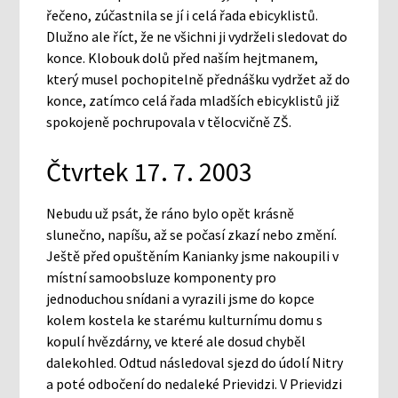
řečeno, zúčastnila se jí i celá řada ebicyklistů.
Dlužno ale říct, že ne všichni ji vydrželi sledovat do
konce. Klobouk dolů před naším hejtmanem,
který musel pochopitelně přednášku vydržet až do
konce, zatímco celá řada mladších ebicyklistů již
spokojeně pochrupovala v tělocvičně ZŠ.
Čtvrtek 17. 7. 2003
Nebudu už psát, že ráno bylo opět krásně
slunečno, napíšu, až se počasí zkazí nebo změní.
Ještě před opuštěním Kanianky jsme nakoupili v
místní samoobsluze komponenty pro
jednoduchou snídani a vyrazili jsme do kopce
kolem kostela ke starému kulturnímu domu s
kopulí hvězdárny, ve které ale dosud chyběl
dalekohled. Odtud následoval sjezd do údolí Nitry
a poté odbočení do nedaleké Prievidzi. V Prievidzi