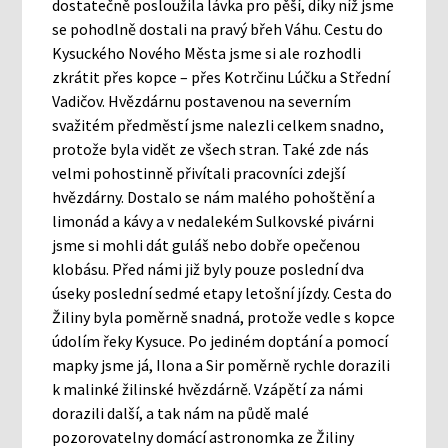
dostatečně posloužila lávka pro pěší, díky níž jsme
se pohodlně dostali na pravý břeh Váhu. Cestu do
Kysuckého Nového Města jsme si ale rozhodli
zkrátit přes kopce – přes Kotrčinu Lúčku a Střední
Vadičov. Hvězdárnu postavenou na severním
svažitém předměstí jsme nalezli celkem snadno,
protože byla vidět ze všech stran. Také zde nás
velmi pohostinně přivítali pracovníci zdejší
hvězdárny. Dostalo se nám malého pohoštění a
limonád a kávy a v nedalekém Sulkovské pivárni
jsme si mohli dát guláš nebo dobře opečenou
klobásu. Před námi již byly pouze poslední dva
úseky poslední sedmé etapy letošní jízdy. Cesta do
Žiliny byla poměrně snadná, protože vedle s kopce
údolím řeky Kysuce. Po jediném doptání a pomocí
mapky jsme já, Ilona a Sir poměrně rychle dorazili
k malinké žilinské hvězdárně. Vzápětí za námi
dorazili další, a tak nám na půdě malé
pozorovatelny domácí astronomka ze Žiliny