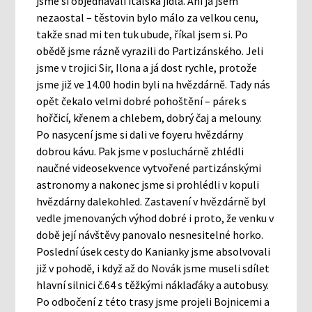
jsme si objednávali italská jídla. Ani já jsem
nezaostal – těstovin bylo málo za velkou cenu,
takže snad mi ten tuk ubude, říkal jsem si. Po
obědě jsme rázně vyrazili do Partizánského. Jeli
jsme v trojici Sir, Ilona a já dost rychle, protože
jsme již ve 14.00 hodin byli na hvězdárně. Tady nás
opět čekalo velmi dobré pohoštění – párek s
hořčicí, křenem a chlebem, dobrý čaj a melouny.
Po nasycení jsme si dali ve foyeru hvězdárny
dobrou kávu. Pak jsme v posluchárně zhlédli
naučné videosekvence vytvořené partizánskými
astronomy a nakonec jsme si prohlédli v kopuli
hvězdárny dalekohled. Zastavení v hvězdárně byl
vedle jmenovaných výhod dobré i proto, že venku v
době její návštěvy panovalo nesnesitelné horko.
Poslední úsek cesty do Kanianky jsme absolvovali
již v pohodě, i když až do Novák jsme museli sdílet
hlavní silnici č.64 s těžkými náklaďáky a autobusy.
Po odbočení z této trasy jsme projeli Bojnicemi a