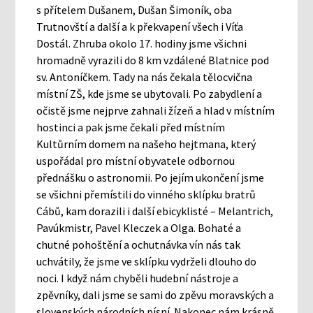
s přítelem Dušanem, Dušan Šimoník, oba
Trutnovští a další a k překvapení všech i Víťa
Dostál. Zhruba okolo 17. hodiny jsme všichni
hromadně vyrazili do 8 km vzdálené Blatnice pod
sv. Antoníčkem. Tady na nás čekala tělocvična
místní ZŠ, kde jsme se ubytovali. Po zabydlení a
očistě jsme nejprve zahnali žízeň a hlad v místním
hostinci a pak jsme čekali před místním
Kultůrním domem na našeho hejtmana, který
uspořádal pro místní obyvatele odbornou
přednášku o astronomii. Po jejím ukončení jsme
se všichni přemístili do vinného sklípku bratrů
Cábů, kam dorazili i další ebicyklisté – Melantrich,
Pavúkmistr, Pavel Kleczek a Olga. Bohaté a
chutné pohoštění a ochutnávka vín nás tak
uchvátily, že jsme ve sklípku vydrželi dlouho do
noci. I když nám chyběli hudební nástroje a
zpěvníky, dali jsme se sami do zpěvu moravských a
slovenských národních písní. Nakonec nám krásně