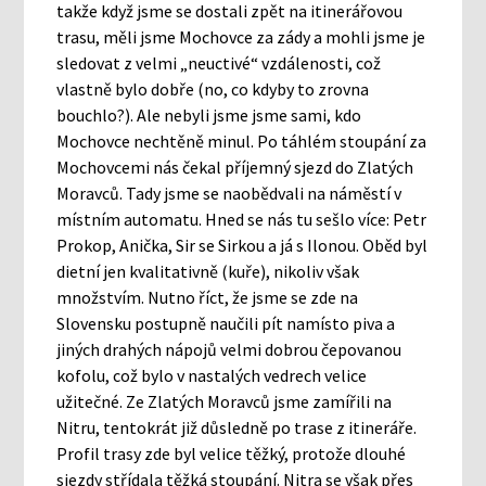
takže když jsme se dostali zpět na itinerářovou
trasu, měli jsme Mochovce za zády a mohli jsme je
sledovat z velmi „neuctivé“ vzdálenosti, což
vlastně bylo dobře (no, co kdyby to zrovna
bouchlo?). Ale nebyli jsme jsme sami, kdo
Mochovce nechtěně minul. Po táhlém stoupání za
Mochovcemi nás čekal příjemný sjezd do Zlatých
Moravců. Tady jsme se naobědvali na náměstí v
místním automatu. Hned se nás tu sešlo více: Petr
Prokop, Anička, Sir se Sirkou a já s Ilonou. Oběd byl
dietní jen kvalitativně (kuře), nikoliv však
množstvím. Nutno říct, že jsme se zde na
Slovensku postupně naučili pít namísto piva a
jiných drahých nápojů velmi dobrou čepovanou
kofolu, což bylo v nastalých vedrech velice
užitečné. Ze Zlatých Moravců jsme zamířili na
Nitru, tentokrát již důsledně po trase z itineráře.
Profil trasy zde byl velice těžký, protože dlouhé
sjezdy střídala těžká stoupání. Nitra se však přes