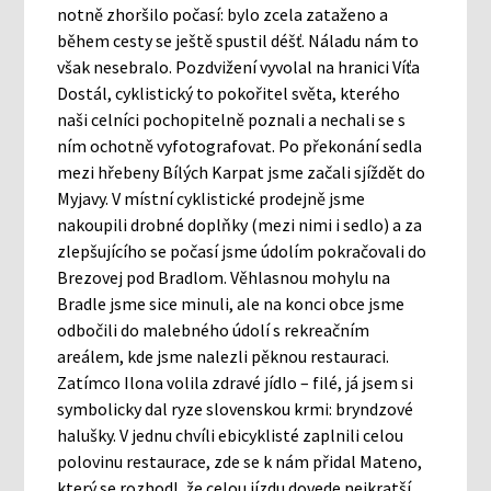
notně zhoršilo počasí: bylo zcela zataženo a
během cesty se ještě spustil déšť. Náladu nám to
však nesebralo. Pozdvižení vyvolal na hranici Víťa
Dostál, cyklistický to pokořitel světa, kterého
naši celníci pochopitelně poznali a nechali se s
ním ochotně vyfotografovat. Po překonání sedla
mezi hřebeny Bílých Karpat jsme začali sjíždět do
Myjavy. V místní cyklistické prodejně jsme
nakoupili drobné doplňky (mezi nimi i sedlo) a za
zlepšujícího se počasí jsme údolím pokračovali do
Brezovej pod Bradlom. Věhlasnou mohylu na
Bradle jsme sice minuli, ale na konci obce jsme
odbočili do malebného údolí s rekreačním
areálem, kde jsme nalezli pěknou restauraci.
Zatímco Ilona volila zdravé jídlo – filé, já jsem si
symbolicky dal ryze slovenskou krmi: bryndzové
halušky. V jednu chvíli ebicyklisté zaplnili celou
polovinu restaurace, zde se k nám přidal Mateno,
který se rozhodl, že celou jízdu dovede nejkratší