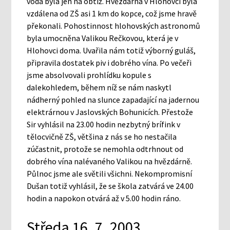
voda byla jen na obtíž. Hvězdárna v Hlohovci byla
vzdálena od ZŠ asi 1 km do kopce, což jsme hravě
překonali. Pohostinnost hlohovských astronomů
byla umocněna Valikou Rečkovou, která je v
Hlohovci doma. Uvařila nám totiž výborný guláš,
připravila dostatek piv i dobrého vína. Po večeři
jsme absolvovali prohlídku kopule s
dalekohledem, během níž se nám naskytl
nádherný pohled na slunce zapadající na jadernou
elektrárnou v Jaslovských Bohunicích. Přestože
Sir vyhlásil na 23.00 hodin nezbytný brífink v
tělocvičně ZŠ, většina z nás se ho nestačila
zúčastnit, protože se nemohla odtrhnout od
dobrého vína nalévaného Valikou na hvězdárně.
Půlnoc jsme ale světili všichni. Nekompromisní
Dušan totiž vyhlásil, že se škola zatvárá ve 24.00
hodin a napokon otvárá až v 5.00 hodin ráno.
Středa 16. 7. 2003