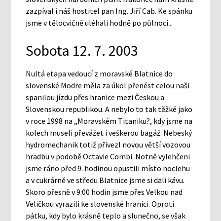
zazpíval i náš hostitel pan Ing. Jiří Cab. Ke spánku
jsme v tělocvičně uléhali hodně po půlnoci...
Sobota 12. 7. 2003
Nultá etapa vedoucí z moravské Blatnice do
slovenské Modre měla za úkol přenést celou naši
spanilou jízdu přes hranice mezi Českou a
Slovenskou republikou. A nebylo to tak těžké jako
v roce 1998 na „Moravském Titaniku?, kdy jsme na
kolech museli převážet i veškerou bagáž. Nebeský
hydromechanik totiž přivezl novou větší vozovou
hradbu v podobě Octavie Combi. Notně vylehčeni
jsme ráno před 9. hodinou opustili místo noclehu
a v cukrárně ve středu Blatnice jsme si dali kávu.
Skoro přesně v 9:00 hodin jsme přes Velkou nad
Veličkou vyrazili ke slovenské hranici. Oproti
pátku, kdy bylo krásně teplo a slunečno, se však