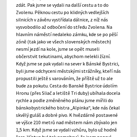
zdát. Pak jsme se vydali na další cestu a to do
Zvolenu. Pěknou cestu po klidných vedlejších
silnicích v závěru vystřídala dálnice, z níž nás
vysvobodilo až odbočení do středu Zvolena. Na
hlavním náměstí nedaleko zámku, kde se po pěší
zóně (tak jako ve všech slovenských městech)
nesmí jezdí na kole, jsme se opět museli
občerstvit tekutinami, abychom nelekli žízní.
Když jsme se pak vydali na sever k Bánské Bystrici,
byli jsme odchyceni městskými strážníky, kteří nás
propustili ještě s varováním, že příště už to ale
bude za pokutu. Cesta do Banské Bystrice údolím
Hronu (přes Sliač a letiště Tri duby) ubíhala docela
rychle a podle změněného plánu jsme mířili do
bánskobystrického bistra „Alpinka“, kde nás čekal
skvělý guláš a dobré pivo. K hvězdárně postavené
ve výšce 210 metrů nad městem nám zbývalo jen
1,5 km. Když jsme se vydali vzhůru, bylo už hodně
šero. Výstup byl tak namahavý, že jsem poprvé