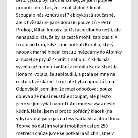
propotil dres tak, že se dal klidně ždímat.
Stoupalo nás vzhůru asi 7 ebicyklistů současně,
ale k hvězdárně jsme dorazili pouze tři – Petr
Prokop, Milan Antoš a já. Ostatní dlouho nešli, ale
nenapadlo nás, že by na cestě mohli zabloudit. A
to ani po tom, když jsme potkali Korába, který
naopak marně hledal cestu z hvězdárny do Alpinky
a musel se prý už 4x vrátit nahoru. Z klidu nás
vyvedlo až mobilní volání z mobilu Karla Strašila:
Ilona mi volala, že zabloudili, a ptala se mne na
cestu k hvězdárně. To už ale byla naprostá tma.
Odpověděl jsem jim, že musí odbočovat pouze
doleva a že musí neustále stoupat, ale přesto
jsem se jim vydal naproti. Ani mně se však nešlo
klidně. Našel jsem si proto pořádný klacek (na
vlky) a volal jsem jak na lesy Karla Strašila a Ilonu.
Teprve po dalším volání mobilem asi po 250
metrech chůze jsme se potkali a všichni jsme v