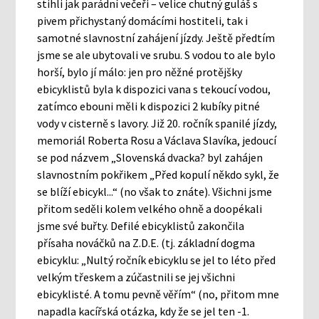
stihli jak parádní večeři – velice chutný guláš s
pivem přichystaný domácími hostiteli, tak i
samotné slavnostní zahájení jízdy. Ještě předtím
jsme se ale ubytovali ve srubu. S vodou to ale bylo
horší, bylo jí málo: jen pro něžné protějšky
ebicyklistů byla k dispozici vana s tekoucí vodou,
zatímco ebouni měli k dispozici 2 kubíky pitné
vody v cisterně s lavory. Již 20. ročník spanilé jízdy,
memoriál Roberta Rosu a Václava Slavíka, jedoucí
se pod názvem „Slovenská dvacka? byl zahájen
slavnostním pokřikem „Před kopulí někdo sykl, že
se blíží ebicykl...“ (no však to znáte). Všichni jsme
přitom seděli kolem velkého ohně a doopékali
jsme své buřty. Defilé ebicyklistů zakončila
přísaha nováčků na Z.D.E. (tj. základní dogma
ebicyklu: „Nultý ročník ebicyklu se jel to léto před
velkým třeskem a zúčastnili se jej všichni
ebicyklisté. A tomu pevně věřím“ (no, přitom mne
napadla kacířská otázka, kdy že se jel ten -1.