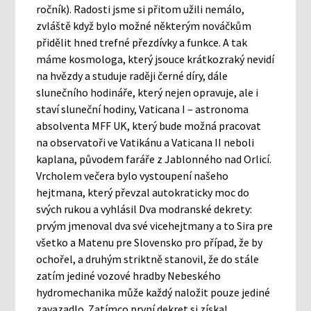
ročník). Radosti jsme si přitom užili nemálo,
zvláště když bylo možné některým nováčkům
přidělit hned trefné přezdívky a funkce. A tak
máme kosmologa, který jsouce krátkozraký nevidí
na hvězdy a studuje raději černé díry, dále
slunečního hodináře, který nejen opravuje, ale i
staví sluneční hodiny, Vaticana I – astronoma
absolventa MFF UK, který bude možná pracovat
na observatoři ve Vatikánu a Vaticana II neboli
kaplana, původem faráře z Jablonného nad Orlicí.
Vrcholem večera bylo vystoupení našeho
hejtmana, který převzal autokraticky moc do
svých rukou a vyhlásil Dva modranské dekrety:
prvým jmenoval dva své vicehejtmany a to Sira pre
všetko a Matenu pre Slovensko pro případ, že by
ochořel, a druhým striktně stanovil, že do stále
zatím jediné vozové hradby Nebeského
hydromechanika může každý naložit pouze jediné
zavazadlo. Zatímco první dekret si získal