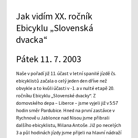
Jak vidím XX. ročník
Ebicyklu „Slovenská
dvacka“
Pátek 11. 7. 2003
Naše v pořadí již 11. účast v letní spanilé jízdě čs.
ebicyklistů začala o celý jeden den dříve než
obvykle a to kvůli účasti v -1. a v nulté etapě 20.
ročníku Ebicyklu „Slovenské dvacky“. Z
domovského depa – Liberce – jsme vyjeli již v 5:57
hodin směr Pardubice. Hned na první zastávce v
Rychnově u Jablonce nad Nisou jsme přibrali
dalšího ebicyklistu, Milana Antoše. Již po necelých
3 a půl hodinách jízdy jsme přijeli na hlavní nádraží