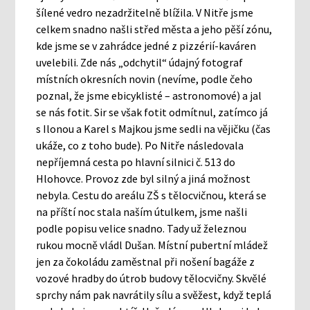
šílené vedro nezadržitelně blížila. V Nitře jsme
celkem snadno našli střed města a jeho pěší zónu,
kde jsme se v zahrádce jedné z pizzérií-kaváren
uvelebili. Zde nás „odchytil“ údajný fotograf
místních okresních novin (nevíme, podle čeho
poznal, že jsme ebicyklisté – astronomové) a jal
se nás fotit. Sir se však fotit odmítnul, zatímco já
s Ilonou a Karel s Majkou jsme sedli na vějičku (čas
ukáže, co z toho bude). Po Nitře následovala
nepříjemná cesta po hlavní silnici č. 513 do
Hlohovce. Provoz zde byl silný a jiná možnost
nebyla. Cestu do areálu ZŠ s tělocvičnou, která se
na příští noc stala naším útulkem, jsme našli
podle popisu velice snadno. Tady už železnou
rukou mocně vládl Dušan. Místní pubertní mládež
jen za čokoládu zaměstnal při nošení bagáže z
vozové hradby do útrob budovy tělocvičny. Skvělé
sprchy nám pak navrátily sílu a svěžest, když teplá