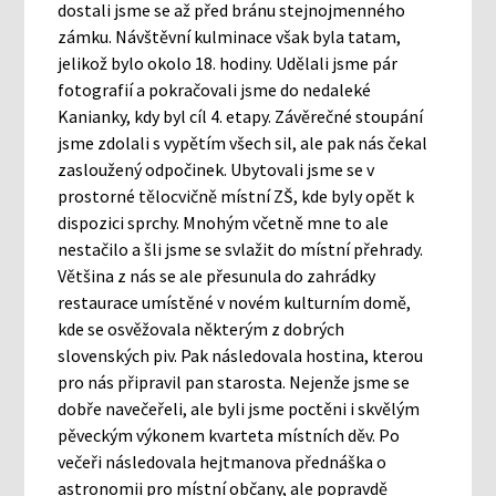
dostali jsme se až před bránu stejnojmenného
zámku. Návštěvní kulminace však byla tatam,
jelikož bylo okolo 18. hodiny. Udělali jsme pár
fotografií a pokračovali jsme do nedaleké
Kanianky, kdy byl cíl 4. etapy. Závěrečné stoupání
jsme zdolali s vypětím všech sil, ale pak nás čekal
zasloužený odpočinek. Ubytovali jsme se v
prostorné tělocvičně místní ZŠ, kde byly opět k
dispozici sprchy. Mnohým včetně mne to ale
nestačilo a šli jsme se svlažit do místní přehrady.
Většina z nás se ale přesunula do zahrádky
restaurace umístěné v novém kulturním domě,
kde se osvěžovala některým z dobrých
slovenských piv. Pak následovala hostina, kterou
pro nás připravil pan starosta. Nejenže jsme se
dobře navečeřeli, ale byli jsme poctěni i skvělým
pěveckým výkonem kvarteta místních děv. Po
večeři následovala hejtmanova přednáška o
astronomii pro místní občany, ale popravdě