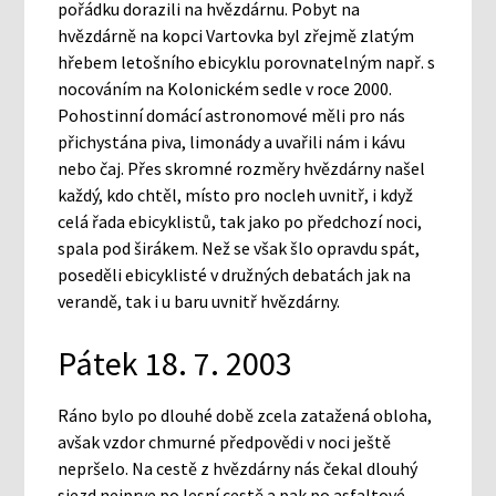
pořádku dorazili na hvězdárnu. Pobyt na
hvězdárně na kopci Vartovka byl zřejmě zlatým
hřebem letošního ebicyklu porovnatelným např. s
nocováním na Kolonickém sedle v roce 2000.
Pohostinní domácí astronomové měli pro nás
přichystána piva, limonády a uvařili nám i kávu
nebo čaj. Přes skromné rozměry hvězdárny našel
každý, kdo chtěl, místo pro nocleh uvnitř, i když
celá řada ebicyklistů, tak jako po předchozí noci,
spala pod širákem. Než se však šlo opravdu spát,
poseděli ebicyklisté v družných debatách jak na
verandě, tak i u baru uvnitř hvězdárny.
Pátek 18. 7. 2003
Ráno bylo po dlouhé době zcela zatažená obloha,
avšak vzdor chmurné předpovědi v noci ještě
nepršelo. Na cestě z hvězdárny nás čekal dlouhý
sjezd nejprve po lesní cestě a pak po asfaltové