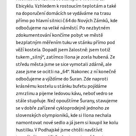
Ebicyklu. Vzhledem k rostoucím teplotám a také
na doporučení domácích se vydáváme na trasu
přímo po hlavní silnici č.64 do Nových Zámků, kde
odbočujeme na velké náměstí. Po nezbytném
zdokumentování končíme pobyt ve městě
bezplatným měřením tuku ve stánku přímo pod
věží kostela. Dopadl jsem žalostně: jsem totiž
tukem „silný“, zatímco Ilona je zcela hubená. Ze
středu města jsme se sice vymotali zdárně, ale
zase jsme se ocitli na „64“. Nakonec z ní konečně
odbočujeme a vjíždíme do Šuran. Zde naproti
krásnému kostelu u stánku bufetu pojídáme
zmrzlinu a pijeme ledovou kávu, neboť vedro se
stále stupňuje. Než opouštíme Šurany, stavujeme
se v dobře zařízené cykloprodejně jednoho ze
slovenských olympioniků, kde si Ilona nechala
namontovat nové sedlo a já jsem si koupil ke kolu
hustilku. V Podhajské jsme chtěli navštívit