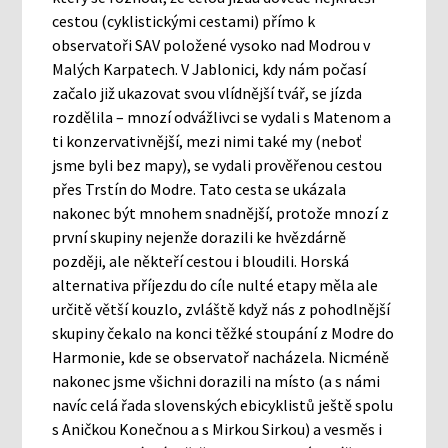
cestou (cyklistickými cestami) přímo k
observatoři SAV položené vysoko nad Modrou v
Malých Karpatech. V Jablonici, kdy nám počasí
začalo již ukazovat svou vlídnější tvář, se jízda
rozdělila – mnozí odvážlivci se vydali s Matenom a
ti konzervativnější, mezi nimi také my (neboť
jsme byli bez mapy), se vydali prověřenou cestou
přes Trstín do Modre. Tato cesta se ukázala
nakonec být mnohem snadnější, protože mnozí z
první skupiny nejenže dorazili ke hvězdárně
později, ale někteří cestou i bloudili. Horská
alternativa příjezdu do cíle nulté etapy měla ale
určitě větší kouzlo, zvláště když nás z pohodlnější
skupiny čekalo na konci těžké stoupání z Modre do
Harmonie, kde se observatoř nacházela. Nicméně
nakonec jsme všichni dorazili na místo (a s námi
navíc celá řada slovenských ebicyklistů ještě spolu
s Aničkou Konečnou a s Mirkou Sirkou) a vesměs i