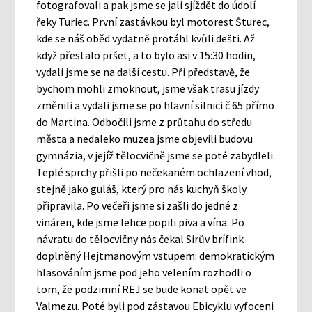
fotografovali a pak jsme se jali sjíždět do údolí
řeky Turiec. První zastávkou byl motorest Šturec,
kde se náš oběd vydatně protáhl kvůli dešti. Až
když přestalo pršet, a to bylo asi v 15:30 hodin,
vydali jsme se na další cestu. Při představě, že
bychom mohli zmoknout, jsme však trasu jízdy
změnili a vydali jsme se po hlavní silnici č.65 přímo
do Martina. Odbočili jsme z průtahu do středu
města a nedaleko muzea jsme objevili budovu
gymnázia, v jejíž tělocvičně jsme se poté zabydleli.
Teplé sprchy přišli po nečekaném ochlazení vhod,
stejně jako guláš, který pro nás kuchyň školy
připravila. Po večeři jsme si zašli do jedné z
vináren, kde jsme lehce popili piva a vína. Po
návratu do tělocvičny nás čekal Sirův brífink
doplněný Hejtmanovým vstupem: demokratickým
hlasováním jsme pod jeho velením rozhodli o
tom, že podzimní REJ se bude konat opět ve
Valmezu. Poté byli pod zástavou Ebicyklu vyfoceni