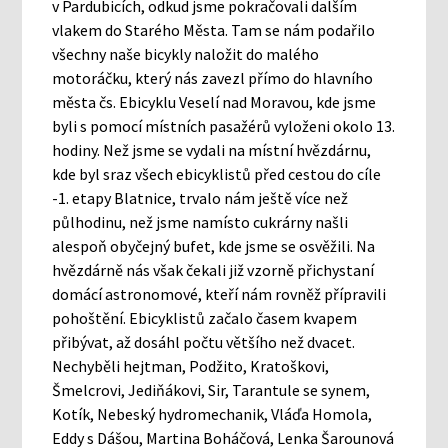
v Pardubicích, odkud jsme pokračovali dalším
vlakem do Starého Města. Tam se nám podařilo
všechny naše bicykly naložit do malého
motoráčku, který nás zavezl přímo do hlavního
města čs. Ebicyklu Veselí nad Moravou, kde jsme
byli s pomocí místních pasažérů vyloženi okolo 13.
hodiny. Než jsme se vydali na místní hvězdárnu,
kde byl sraz všech ebicyklistů před cestou do cíle
-1. etapy Blatnice, trvalo nám ještě více než
půlhodinu, než jsme namísto cukrárny našli
alespoň obyčejný bufet, kde jsme se osvěžili. Na
hvězdárně nás však čekali již vzorně přichystaní
domácí astronomové, kteří nám rovněž přípravili
pohoštění. Ebicyklistů začalo časem kvapem
přibývat, až dosáhl počtu většího než dvacet.
Nechyběli hejtman, Podžito, Kratoškovi,
Šmelcrovi, Jediňákovi, Sir, Tarantule se synem,
Kotík, Nebeský hydromechanik, Vláďa Homola,
Eddy s Dášou, Martina Boháčová, Lenka Šarounová