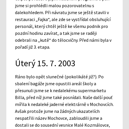
jsme si prohlédli malou pozorovatelnu s
dalekohledem. Při návratu jsme se ještě stavili v
restauraci „Fajka“, ale zde se vystřídal obsluhující
personál, který chtěl ještě ke všemu podnik pro
pozdní hodinu zavírat, a tak jsme se raději
odebrali na „kutě“ do tělocvičny. Před námi byla v
pořadí již 3. etapa.
Úterý 15. 7. 2003
Ráno bylo opět slunečné (pokolikáté již?). Po
sbalení bagáže jsme opustili areál školy a
přesunuli jsme se k nedalekému supermarketu
Billa, před níž jsme také posnídali. Naše další pouť
mířila k nedaleké jaderné elektrárně v Mochovcích.
Avšak protože jsme na žádných ukazatelích
nespatřili název Mochovce, zabloudili jsme a
dostali se do sousední vesnice Malé Kozmálovce,