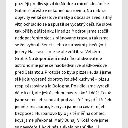
později prudký sjezd do Modre a mírné klesání ke
Galantě přešlo v nekonečnou rovinu. Na nebi se
objevily velké dešťové mraky a občas se zvedl silný
vítr, ochladilo se a spustil se vydatný déšť. Ke slovu
tak přišly pláštěnky. Hned za Modrou jsme stačili
nedopatřením sjet z plánované trasy, a tak jsme
se žel vyhnuli Senci s jeho azurovými písečnými
jezery. Na trasu jsme se ale vrátili ve Velkém
Grobě. Na doporučení místního obdivovatele
astronomie jsme se naobědvali ve Sládkovičove
před Galantou. Protože to byla pizzerie, dali jsme
si k jídlu vybrané dobroty italské kuchyně – pizzu
resp. těstoviny a la Bologna. Po jídle jsme vyrazili
dále k cíli, ale ještě jednou nás zaskočil déšť. To už
jsme se museli schovat pod zastřešený přístřešek
jedné z restaurací, kterých jsme na cestě míjeli
bezpočet. Hurbanovo bylo již téměř na dohled,
když jsme překonali Malý Dunaj. V Kolárove jsme
se navečeřeli, když nás zlákala hospůdka „U