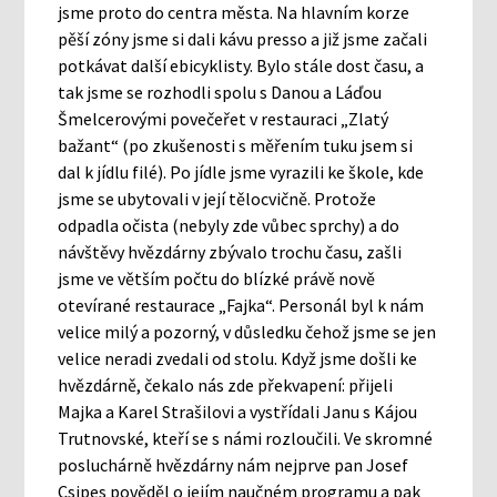
jsme proto do centra města. Na hlavním korze
pěší zóny jsme si dali kávu presso a již jsme začali
potkávat další ebicyklisty. Bylo stále dost času, a
tak jsme se rozhodli spolu s Danou a Láďou
Šmelcerovými povečeřet v restauraci „Zlatý
bažant“ (po zkušenosti s měřením tuku jsem si
dal k jídlu filé). Po jídle jsme vyrazili ke škole, kde
jsme se ubytovali v její tělocvičně. Protože
odpadla očista (nebyly zde vůbec sprchy) a do
návštěvy hvězdárny zbývalo trochu času, zašli
jsme ve větším počtu do blízké právě nově
otevírané restaurace „Fajka“. Personál byl k nám
velice milý a pozorný, v důsledku čehož jsme se jen
velice neradi zvedali od stolu. Když jsme došli ke
hvězdárně, čekalo nás zde překvapení: přijeli
Majka a Karel Strašilovi a vystřídali Janu s Kájou
Trutnovské, kteří se s námi rozloučili. Ve skromné
posluchárně hvězdárny nám nejprve pan Josef
Csipes pověděl o jejím naučném programu a pak