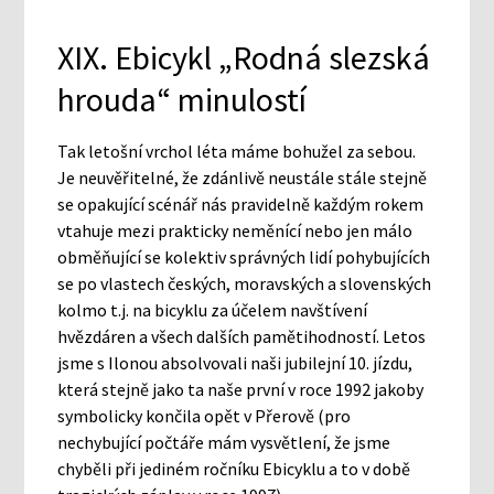
XIX. Ebicykl „Rodná slezská
hrouda“ minulostí
Tak letošní vrchol léta máme bohužel za sebou.
Je neuvěřitelné, že zdánlivě neustále stále stejně
se opakující scénář nás pravidelně každým rokem
vtahuje mezi prakticky neměnící nebo jen málo
obměňující se kolektiv správných lidí pohybujících
se po vlastech českých, moravských a slovenských
kolmo t.j. na bicyklu za účelem navštívení
hvězdáren a všech dalších pamětihodností. Letos
jsme s Ilonou absolvovali naši jubilejní 10. jízdu,
která stejně jako ta naše první v roce 1992 jakoby
symbolicky končila opět v Přerově (pro
nechybující počtáře mám vysvětlení, že jsme
chyběli při jediném ročníku Ebicyklu a to v době