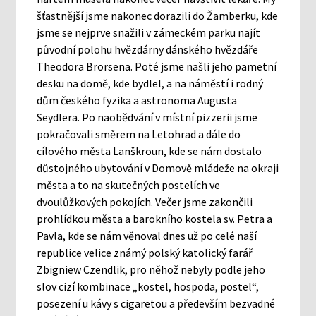
šťastnější jsme nakonec dorazili do Žamberku, kde
jsme se nejprve snažili v zámeckém parku najít
původní polohu hvězdárny dánského hvězdáře
Theodora Brorsena. Poté jsme našli jeho pametní
desku na domě, kde bydlel, a na náměstí i rodný
dům českého fyzika a astronoma Augusta
Seydlera. Po naobědvání v místní pizzerii jsme
pokračovali směrem na Letohrad a dále do
cílového města Lanškroun, kde se nám dostalo
důstojného ubytování v Domově mládeže na okraji
města a to na skutečných postelích ve
dvoulůžkových pokojích. Večer jsme zakončili
prohlídkou města a barokního kostela sv. Petra a
Pavla, kde se nám věnoval dnes už po celé naší
republice velice známý polský katolický farář
Zbigniew Czendlik, pro něhož nebyly podle jeho
slov cizí kombinace „kostel, hospoda, postel“,
posezení u kávy s cigaretou a především bezvadné