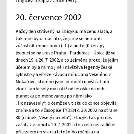
tragických záplav v roce 1997).
20. července 2002
Každý den strávený na Ebicyklu má cenu zlata, a
tak mně bylo moc líto, že jsme se nemohli
zúčastnit minus první (-1.) a nulté (0.) etapy
jedoucí se na trase Praha - Pardubice - Úpice již ve
dnech 19. a 20. 7. 2002, a to zejména proto, že jejím
účelem byla mimo jiné i návštěva legendy české
cyklistiky a vítěze Závodu míru Jana Veselého v
Mukařově, kterého jsme nemohli navštívit ani
vloni. Jan Veselý má totiž od letoška na nebi
planetku pojmenovanou po něm jako
„Honzavesely“, o čemž se v tisku dokonce objevila
zmínka a to v časopise TÝDEN č. 30/2002 na straně
80 (článek „Veselý na nebi“). Ebicykl tak pro nás
začal až v sobotu 20. 7. 2002 a to zcela netradičně
příjezdem do startu letošního ročníku na