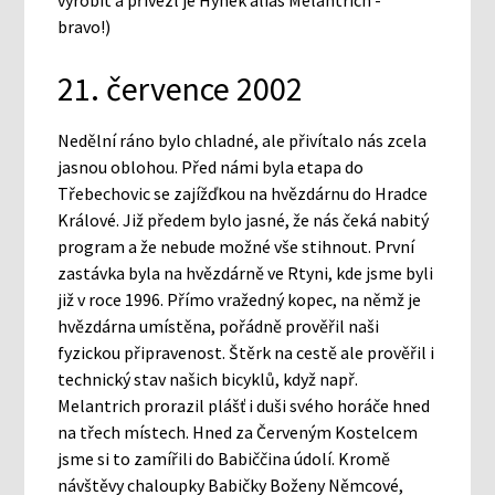
vyrobit a přivezl je Hynek alias Melantrich -
bravo!)
21. července 2002
Nedělní ráno bylo chladné, ale přivítalo nás zcela
jasnou oblohou. Před námi byla etapa do
Třebechovic se zajížďkou na hvězdárnu do Hradce
Králové. Již předem bylo jasné, že nás čeká nabitý
program a že nebude možné vše stihnout. První
zastávka byla na hvězdárně ve Rtyni, kde jsme byli
již v roce 1996. Přímo vražedný kopec, na němž je
hvězdárna umístěna, pořádně prověřil naši
fyzickou připravenost. Štěrk na cestě ale prověřil i
technický stav našich bicyklů, když např.
Melantrich prorazil plášť i duši svého horáče hned
na třech místech. Hned za Červeným Kostelcem
jsme si to zamířili do Babiččina údolí. Kromě
návštěvy chaloupky Babičky Boženy Němcové,