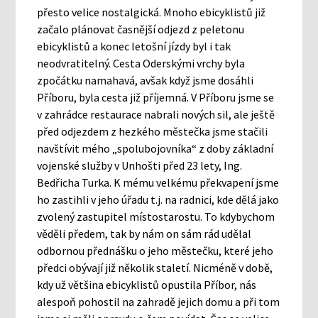
přesto velice nostalgická. Mnoho ebicyklistů již
začalo plánovat časnější odjezd z peletonu
ebicyklistů a konec letošní jízdy byl i tak
neodvratitelný. Cesta Oderskými vrchy byla
zpočátku namahavá, avšak když jsme dosáhli
Příboru, byla cesta již příjemná. V Příboru jsme se
v zahrádce restaurace nabrali nových sil, ale ještě
před odjezdem z hezkého městečka jsme stačili
navštívit mého „spolubojovníka“ z doby základní
vojenské služby v Unhošti před 23 lety, Ing.
Bedřicha Turka. K mému velkému překvapení jsme
ho zastihli v jeho úřadu t.j. na radnici, kde dělá jako
zvolený zastupitel místostarostu. To kdybychom
věděli předem, tak by nám on sám rád udělal
odbornou přednášku o jeho městečku, které jeho
předci obývají již několik staletí. Nicméně v době,
kdy už většina ebicyklistů opustila Příbor, nás
alespoň pohostil na zahradě jejich domu a při tom