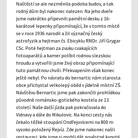
Naštěstí se ale nezměnila podoba budov, a tak
rodný dům byl nakonec nalezen. Na jeho dveře
jsme nakrátko připevnili pamětní desku z 16-
karátové lepenky připomínající, že v tomto místě
se v roce 1936 narodil a žil význačný český
astrofyzik a hejtman čs. Ebicyklu RNDr. Jiří Grygar
CSc. Poté hejtman za zvuku cvakajících
fotoaparátů a kamer políbil rodnou slezskou
hroudu a vytvořili jsme živý obraz připomínající
tuto památnou chvíli. Překvapením však konec
ještě nebyl. Po návratu do bernartic nám starosta
obce přichystal velkolepý oběd v jídelně místní ZŠ.
Návštěvu Bernartic jsme pak zakončili prohlídkou
původně románsko-gotického kostela ze 13.
století. Naše další jízda pak pokračovala do
Vidnavy a dále do Mikulovic. Na konci cesty nás
čekalo těžké stoupání Ondřejovicemi na 800 m
vysoko položený Rejvíz. Zde jsme nakonec našli
restauraci, kde jsme si mohli dát pověstné kynuté