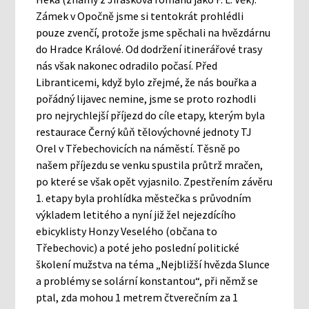
Zámek v Opočně jsme si tentokrát prohlédli
pouze zvenčí, protože jsme spěchali na hvězdárnu
do Hradce Králové. Od dodržení itinerářové trasy
nás však nakonec odradilo počasí. Před
Libranticemi, když bylo zřejmé, že nás bouřka a
pořádný lijavec nemine, jsme se proto rozhodli
pro nejrychlejší příjezd do cíle etapy, kterým byla
restaurace Černý kůň tělovýchovné jednoty TJ
Orel v Třebechovicích na náměstí. Těsně po
našem příjezdu se venku spustila průtrž mračen,
po které se však opět vyjasnilo. Zpestřením závěru
1. etapy byla prohlídka městečka s průvodním
výkladem letitého a nyní již žel nejezdícího
ebicyklisty Honzy Veselého (občana to
Třebechovic) a poté jeho poslední politické
školení mužstva na téma „Nejbližší hvězda Slunce
a problémy se solární konstantou“, při němž se
ptal, zda mohou 1 metrem čtverečním za 1