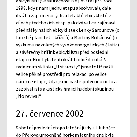
ebicyklistu (ve skutečnosti se jím stal již v roce
1998, kdy s námi jednu etapu absolvoval), dále
dražba zapomenutých artefaktů ebicyklistů v
cílech předchozích etap, pak dvě velice zajímavé
přednášky našich ebicyklistek Lenky Šarounové (o
hrozbě planetek - křížičů) a Martiny Boháčové (o
výzkumu neznámých vysokoenergetických částic)
a závěrečný brífink ebicyklistů před poslední
etapou. Noc byla tentokrát hodně dlouhá. V
radničním sklípku „U starosty“ jsme totiž našli
velice pěkné prostředí pro relaxaci po velice
náročné etapě, když jsme našli společnou notu a
zazpívali si s akusticky hrající hudební skupinou
„No revival“.
27. července 2002
Sobotní poslední etapa letošní jízdy z Hlubočce
do Přerova umocněná horkem letního dne byla