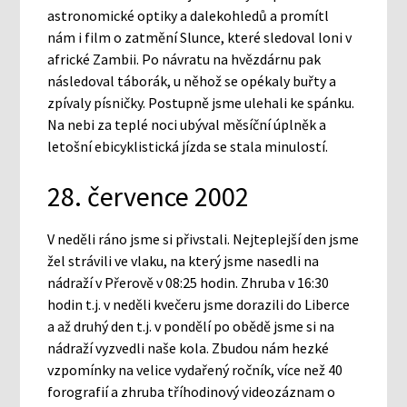
astronomické optiky a dalekohledů a promítl
nám i film o zatmění Slunce, které sledoval loni v
africké Zambii. Po návratu na hvězdárnu pak
následoval táborák, u něhož se opékaly buřty a
zpívaly písničky. Postupně jsme ulehali ke spánku.
Na nebi za teplé noci ubýval měsíční úplněk a
letošní ebicyklistická jízda se stala minulostí.
28. července 2002
V neděli ráno jsme si přivstali. Nejteplejší den jsme
žel strávili ve vlaku, na který jsme nasedli na
nádraží v Přerově v 08:25 hodin. Zhruba v 16:30
hodin t.j. v neděli kvečeru jsme dorazili do Liberce
a až druhý den t.j. v pondělí po obědě jsme si na
nádraží vyzvedli naše kola. Zbudou nám hezké
vzpomínky na velice vydařený ročník, více než 40
forografií a zhruba tříhodinový videozáznam o