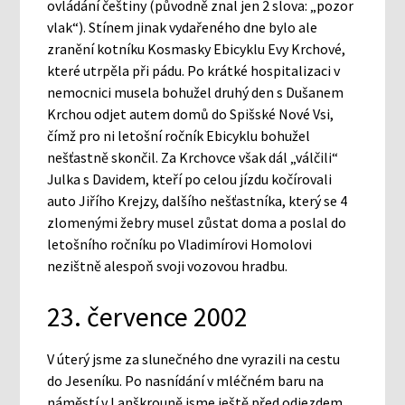
ovládání češtiny (původně znal jen 2 slova: „pozor
vlak“). Stínem jinak vydařeného dne bylo ale
zranění kotníku Kosmasky Ebicyklu Evy Krchové,
které utrpěla při pádu. Po krátké hospitalizaci v
nemocnici musela bohužel druhý den s Dušanem
Krchou odjet autem domů do Spišské Nové Vsi,
čímž pro ni letošní ročník Ebicyklu bohužel
nešťastně skončil. Za Krchovce však dál „válčili“
Julka s Davidem, kteří po celou jízdu kočírovali
auto Jiřího Krejzy, dalšího nešťastníka, který se 4
zlomenými žebry musel zůstat doma a poslal do
letošního ročníku po Vladimírovi Homolovi
nezištně alespoň svoji vozovou hradbu.
23. července 2002
V úterý jsme za slunečného dne vyrazili na cestu
do Jeseníku. Po nasnídání v mléčném baru na
náměstí v Lanškrouně jsme ještě před odjezdem