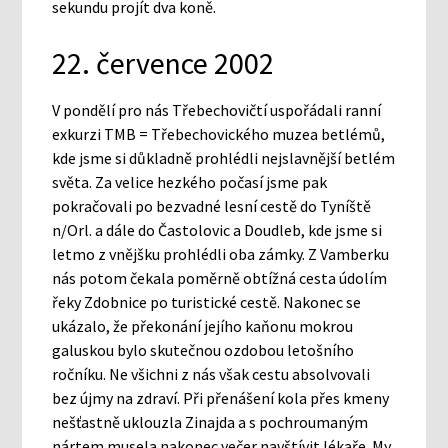
sekundu projít dva koně.
22. července 2002
V pondělí pro nás Třebechovičtí uspořádali ranní
exkurzi TMB = Třebechovického muzea betlémů,
kde jsme si důkladně prohlédli nejslavnější betlém
světa. Za velice hezkého počasí jsme pak
pokračovali po bezvadné lesní cestě do Tyníště
n/Orl. a dále do Častolovic a Doudleb, kde jsme si
letmo z vnějšku prohlédli oba zámky. Z Vamberku
nás potom čekala poměrně obtížná cesta údolím
řeky Zdobnice po turistické cestě. Nakonec se
ukázalo, že překonání jejího kaňonu mokrou
galuskou bylo skutečnou ozdobou letošního
ročníku. Ne všichni z nás však cestu absolvovali
bez újmy na zdraví. Při přenášení kola přes kmeny
nešťastně uklouzla Zinajda a s pochroumaným
nártem musela nakonec večer navštívit lékaře. My