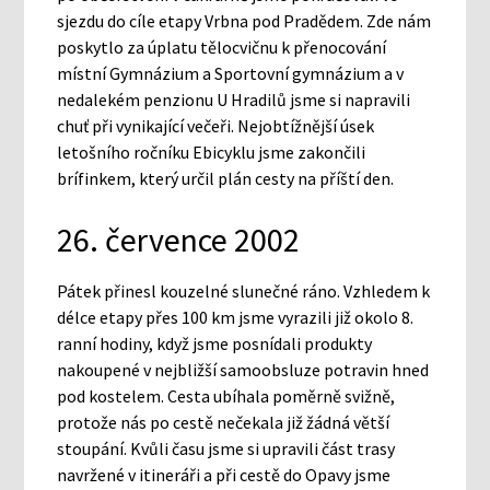
sjezdu do cíle etapy Vrbna pod Pradědem. Zde nám
poskytlo za úplatu tělocvičnu k přenocování
místní Gymnázium a Sportovní gymnázium a v
nedalekém penzionu U Hradilů jsme si napravili
chuť při vynikající večeři. Nejobtížnější úsek
letošního ročníku Ebicyklu jsme zakončili
brífinkem, který určil plán cesty na příští den.
26. července 2002
Pátek přinesl kouzelné slunečné ráno. Vzhledem k
délce etapy přes 100 km jsme vyrazili již okolo 8.
ranní hodiny, když jsme posnídali produkty
nakoupené v nejbližší samoobsluze potravin hned
pod kostelem. Cesta ubíhala poměrně svižně,
protože nás po cestě nečekala již žádná větší
stoupání. Kvůli času jsme si upravili část trasy
navržené v itineráři a při cestě do Opavy jsme