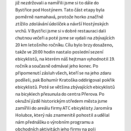
již nezdržovali a namířili jsme si to dále do
Bystřice pod Hostýnem. Tato část etapy byla
poměrně namahavá, protože horko značřně
ztížilo zdolávání údolíček a návrší Hostýnských
vrchů. V Bystřici jsme si v dobré restauraci dali
chutnou večeři a poté jsme se vydali na zbývajících
20 km letošního ročníku. Cílu bylo brzy dosaženo,
takže ve 20:00 hodin nastalo poslední sezení
ebicyklistů, na kterém náš hejtman vyhodnotil 19.
ročník a současně odmával jeho konec. Po
připomenutí zásluh všech, kteří se na jeho zdaru
podíleli, pak Bohumír Kratoška oddirigoval pokřik
ebicyklistů. Poté se většina zbývajících ebicyklistů
na bicyklech přesunula do centra Přerova. Po
okružní jízdě historickým středem města jsme
zamířili do areálu firmy ATC ebicyklisty Jaromíra
Holubce, který nás znamenitě pohostil a udělal
nám přednášku o výrobním programu a
obchodních aktivitách jeho firmy na poli