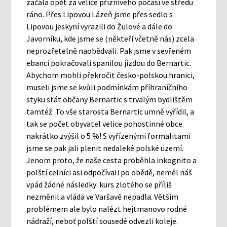
začala opět za velice příznivého počasí ve středu
ráno. Přes Lipovou Lázeň jsme přes sedlo s
Lipovou jeskyní vyrazili do Žulové a dále do
Javorníku, kde jsme se (někteří včetně nás) zcela
neprozřetelně naobědvali. Pak jsme v sevřeném
ebanci pokračovali spanilou jízdou do Bernartic.
Abychom mohli překročit česko-polskou hranici,
museli jsme se kvůli podmínkám příhraníčního
styku stát občany Bernartic s trvalým bydlištěm
tamtéž. To vše starosta Bernartic umně vyřídil, a
tak se počet obyvatel velice pohostinné obce
nakrátko zvýšil o 5 %! S vyřízenými formalitami
jsme se pak jali plenit nedaleké polské uzemí.
Jenom proto, že naše cesta proběhla inkognito a
polští celníci asi odpočívali po obědě, neměl náš
vpád žádné následky: kurs zlotého se příliš
nezměnil a vláda ve Varšavě nepadla. Větším
problémem ale bylo nalézt hejtmanovo rodné
nádraží, neboť polští sousedé odvezli koleje.