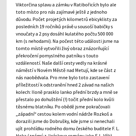
Viktorčina splavu a zámku v Ratibořicích bylo ale
toto místo pro nás zajímavé ještě z jednoho
důvodu. Počet projetých kilometrů ebicyklisty za
posledních 19 ročníků právě u sousoší babičky s
vnoučaty a 2 psy dosáhl kulatého počtu 500 000
km (s nehodami). Na počest této události jsme na
tomto místě vytvořili živý obraz znázorňující
překročení pomyslného patníku s touto
vzdáleností. Naše další cesty vedly na krásné
náměstí v Novém Městě nad Metují, kde se část z
nás naobědvala. Pro mne bylo toto zastavení
příležitostí k odstranění hned 2 závad na našich
kolech: Iloně prasklo lanko přední brzdy a mně se
přestalo po dohuštění (!) točit přední kolo kvůli
těsnému blatníku. Po obědě jsme pokračovali
„západní“ cestou kolem vodní nádrže Rozkoš a
dorazili jsme do Dobrušky, kde jsme si nenechali
ujít prohlídku rodného domu českého buditele F. L.
Heka (známý z Jiráskova románu jako F. L. Věk).