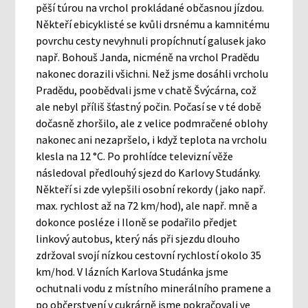
pěší túrou na vrchol prokládané občasnou jízdou.
Někteří ebicyklisté se kvůli drsnému a kamnitému
povrchu cesty nevyhnuli propíchnutí galusek jako
např. Bohouš Janda, nicméně na vrchol Pradědu
nakonec dorazili všichni. Než jsme dosáhli vrcholu
Pradědu, poobědvali jsme v chatě Švýcárna, což
ale nebyl příliš šťastný počin. Počasí se v té době
dočasně zhoršilo, ale z velice podmračené oblohy
nakonec ani nezapršelo, i když teplota na vrcholu
klesla na 12 °C. Po prohlídce televizní věže
následoval předlouhý sjezd do Karlovy Studánky.
Někteří si zde vylepšili osobní rekordy (jako např.
max. rychlost až na 72 km/hod), ale např. mně a
dokonce posléze i Iloně se podařilo předjet
linkový autobus, který nás při sjezdu dlouho
zdržoval svojí nízkou cestovní rychlostí okolo 35
km/hod. V lázních Karlova Studánka jsme
ochutnali vodu z místního minerálního pramene a
po občerstvení v cukrárně jsme pokračovali ve