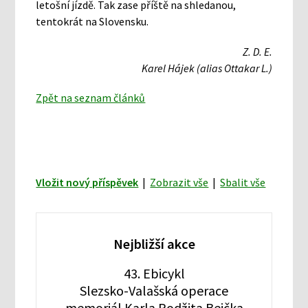
letošní jízdě. Tak zase příště na shledanou,
tentokrát na Slovensku.
Z. D. E.
Karel Hájek (alias Ottakar L.)
Zpět na seznam článků
Vložit nový příspěvek
|
Zobrazit vše
|
Sbalit vše
Nejbližší akce
43. Ebicykl
Slezsko-Valašská operace
memoriál Karla Podžita Bejčka