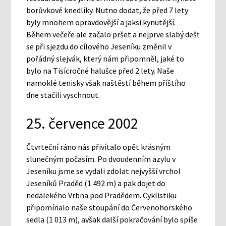
borůvkové knedlíky. Nutno dodat, že před 7 lety
byly mnohem opravdovější a jaksi kynutější.
Během večeře ale začalo pršet a nejprve slabý dešť
se při sjezdu do cílového Jeseníku změnil v
pořádný slejvák, který nám připomněl, jaké to
bylo na Tisícročné halušce před 2 lety. Naše
namoklé tenisky však naštěstí během příštího
dne stačili vyschnout.
25. července 2002
Čtvrteční ráno nás přivítalo opět krásným
slunečným počasím. Po dvoudenním azylu v
Jeseníku jsme se vydali zdolat nejvyšší vrchol
Jeseníků Praděd (1 492 m) a pak dojet do
nedalekého Vrbna pod Pradědem. Cyklistiku
připomínalo naše stoupání do Červenohorského
sedla (1 013 m), avšak další pokračování bylo spíše