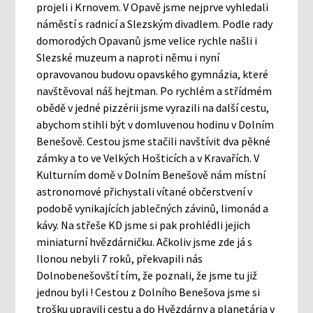
projeli i Krnovem. V Opavě jsme nejprve vyhledali
náměstí s radnicí a Slezským divadlem. Podle rady
domorodých Opavanů jsme velice rychle našli i
Slezské muzeum a naproti němu i nyní
opravovanou budovu opavského gymnázia, které
navštěvoval náš hejtman. Po rychlém a střídmém
obědě v jedné pizzérii jsme vyrazili na další cestu,
abychom stihli být v domluvenou hodinu v Dolním
Benešově. Cestou jsme stačili navštívit dva pěkné
zámky a to ve Velkých Hošticích a v Kravařích. V
Kulturním domě v Dolním Benešově nám místní
astronomové přichystali vítané občerstvení v
podobě vynikajících jablečných závinů, limonád a
kávy. Na střeše KD jsme si pak prohlédli jejich
miniaturní hvězdárničku. Ačkoliv jsme zde já s
Ilonou nebyli 7 roků, překvapili nás
Dolnobenešovští tím, že poznali, že jsme tu již
jednou byli ! Cestou z Dolního Benešova jsme si
trošku upravili cestu a do Hvězdárny a planetária v