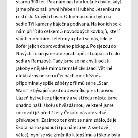
starou 300 let. Pak nám nastaly krušné chvíle, když
jsme překonali první hřeben Hrubého Jeseníku na
cestě do Nových Losin. Odměnou nám byla na
sedle Tři kameny báječná podívaná. Na koních se k
nám přiřítilo celkem 5 novodobých kovbojů, kteří
vládli mobilními telefony a ptali se nás, kde je
šofér jejich doprovodného pickapu. Po sjezdu do
Nových Losin jsme ale začali opět stoupat a to do
sedla v Ramzové. Tady jsme se na chvíli ocitli
jakoby v nějaké mimozemské civilizaci. Větrné
elektrárny nejsou v Čechách moc běžné a
připomínaly spíše záběry z filmů série „Star
Wars“. Zbývající sjezd do Jeseníku přes Lipovou
Lázeň byl velice příjemný a ve středu města jsme
snadno našli školu s hvězdárnou, ve které jsme
nocovali již před 7 lety. Čekalo nás ale velké
překvapení. Zatímco tenkrát se nám zdálo, že je
škola na rozpadnutí (po náletu ve 2. světové
válce), nyní se vše změnilo k lepšímu a i škola byla