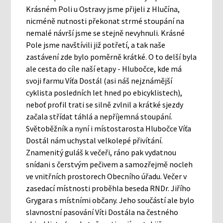
Krásném Poli u Ostravy jsme přijeli z Hlučína,
nicméně nutnosti překonat strmé stoupání na
nemalé návrší jsme se stejně nevyhnuli. Krásné
Pole jsme navštívili již potřetí, a tak naše
zastávení zde bylo poměrně krátké. O to delší byla
ale cesta do cíle naší etapy - Hlubočce, kde má
svoji farmu Víťa Dostál (asi náš nejznámější
cyklista posledních let hned po ebicyklistech),
neboť profil trati se silně zvlnil a krátké sjezdy
začala střídat táhlá a nepříjemná stoupání.
Světoběžník a nyní i místostarosta Hlubočce Víťa
Dostál nám uchystal velkolepé přivítání.
Znamenitý guláš k večeři, ráno pak vydatnou
snídani s čerstvým pečivem a samozřejmě nocleh
ve vnitřních prostorech Obecního úřadu. Večer v
zasedací místnosti proběhla beseda RNDr. Jiřího
Grygara s místními občany. Jeho součástí ale bylo
slavnostní pasování Víti Dostála na čestného