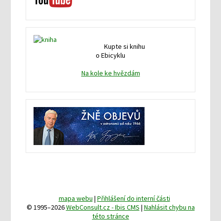
Kupte si knihu
o Ebicyklu
Na kole ke hvězdám
mapa webu
|
Přihlášení do interní části
© 1995–2026
WebConsult.cz - Ibis CMS
|
Nahlásit chybu na
této stránce