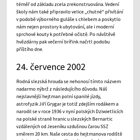
téměř od základu zcela zrekonstruována. Vedení
školy nám také připravilo velice „chutné“ přivítání
v podobě výborného guláše s chlebem a poskytlo
nám nejen prostory k ubytování, ale i moderní
sprchové kouty k potřebné očistě. Po návštěvě
hvězdárny pak večerní brífink načrtl podobu
příštího dne.
24. července 2002
Rodná slezská hrouda se nehonosí tímto názvem
nadarmo nýbrž z následujícího důvodu. Náš
nejslavnější hejtman polní spanilé jízdy,
astrofyzik Jiří Grygar je totiž zdejším rodákem a
narodil se v roce 1936 v nyní polských Dziwietlicích
na polské straně hranic u slezských Bernartic
vzdálených od Jeseníku vzdušnou čarou SSZ
směrem 20 km. Naše cesta do hejtmanova rodiště