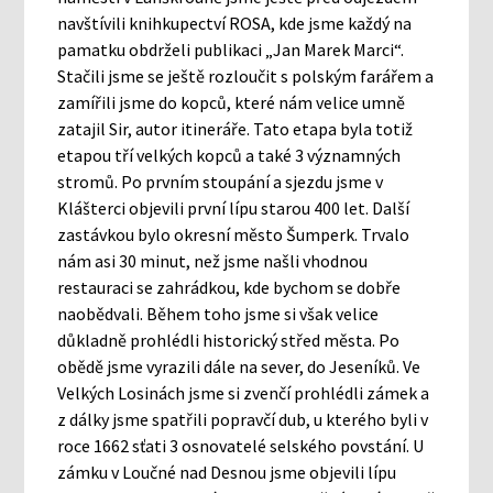
navštívili knihkupectví ROSA, kde jsme každý na
pamatku obdrželi publikaci „Jan Marek Marci“.
Stačili jsme se ještě rozloučit s polským farářem a
zamířili jsme do kopců, které nám velice umně
zatajil Sir, autor itineráře. Tato etapa byla totiž
etapou tří velkých kopců a také 3 významných
stromů. Po prvním stoupání a sjezdu jsme v
Klášterci objevili první lípu starou 400 let. Další
zastávkou bylo okresní město Šumperk. Trvalo
nám asi 30 minut, než jsme našli vhodnou
restauraci se zahrádkou, kde bychom se dobře
naobědvali. Během toho jsme si však velice
důkladně prohlédli historický střed města. Po
obědě jsme vyrazili dále na sever, do Jeseníků. Ve
Velkých Losinách jsme si zvenčí prohlédli zámek a
z dálky jsme spatřili popravčí dub, u kterého byli v
roce 1662 sťati 3 osnovatelé selského povstání. U
zámku v Loučné nad Desnou jsme objevili lípu