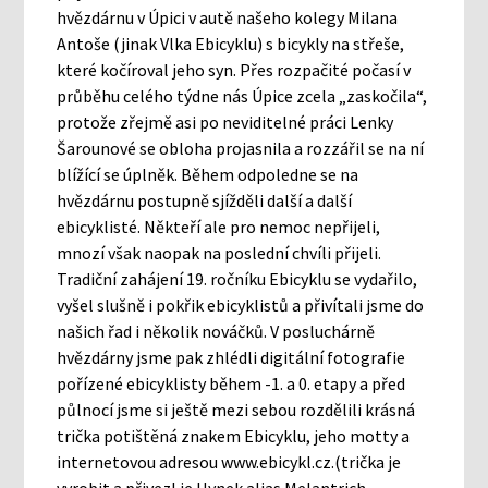
hvězdárnu v Úpici v autě našeho kolegy Milana
Antoše (jinak Vlka Ebicyklu) s bicykly na střeše,
které kočíroval jeho syn. Přes rozpačité počasí v
průběhu celého týdne nás Úpice zcela „zaskočila“,
protože zřejmě asi po neviditelné práci Lenky
Šarounové se obloha projasnila a rozzářil se na ní
blížící se úplněk. Během odpoledne se na
hvězdárnu postupně sjížděli další a další
ebicyklisté. Někteří ale pro nemoc nepřijeli,
mnozí však naopak na poslední chvíli přijeli.
Tradiční zahájení 19. ročníku Ebicyklu se vydařilo,
vyšel slušně i pokřik ebicyklistů a přivítali jsme do
našich řad i několik nováčků. V posluchárně
hvězdárny jsme pak zhlédli digitální fotografie
pořízené ebicyklisty během -1. a 0. etapy a před
půlnocí jsme si ještě mezi sebou rozdělili krásná
trička potištěná znakem Ebicyklu, jeho motty a
internetovou adresou www.ebicykl.cz.(trička je