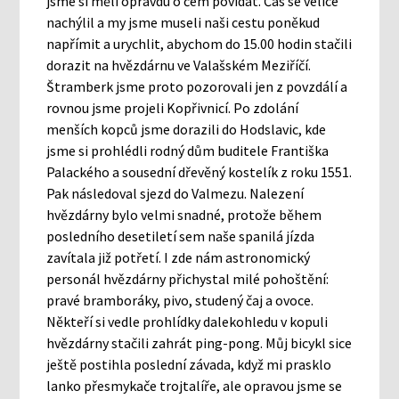
jsme si měli opravdu o čem povídat. Čas se velice
nachýlil a my jsme museli naši cestu poněkud
napřímit a urychlit, abychom do 15.00 hodin stačili
dorazit na hvězdárnu ve Valašském Meziříčí.
Štramberk jsme proto pozorovali jen z povzdálí a
rovnou jsme projeli Kopřivnicí. Po zdolání
menších kopců jsme dorazili do Hodslavic, kde
jsme si prohlédli rodný dům buditele Františka
Palackého a sousední dřevěný kostelík z roku 1551.
Pak následoval sjezd do Valmezu. Nalezení
hvězdárny bylo velmi snadné, protože během
posledního desetiletí sem naše spanilá jízda
zavítala již potřetí. I zde nám astronomický
personál hvězdárny přichystal milé pohoštění:
pravé bramboráky, pivo, studený čaj a ovoce.
Někteří si vedle prohlídky dalekohledu v kopuli
hvězdárny stačili zahrát ping-pong. Můj bicykl sice
ještě postihla poslední závada, když mi prasklo
lanko přesmykače trojtalíře, ale opravou jsme se