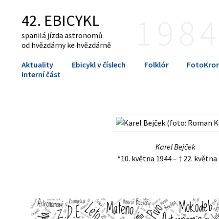
42. EBICYKL
198
spanilá jízda astronomů
od hvězdárny ke hvězdárně
Aktuality
Ebicykl v číslech
Folklór
FotoKron
Interní část
Karel Bejček
*10. května 1944 – † 22. května