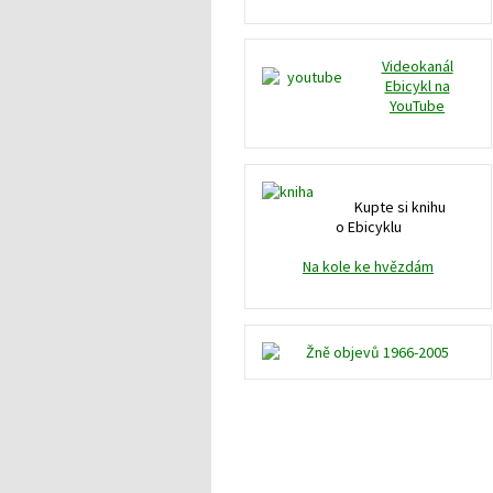
Videokanál
Ebicykl na
YouTube
Kupte si knihu
o Ebicyklu
Na kole ke hvězdám