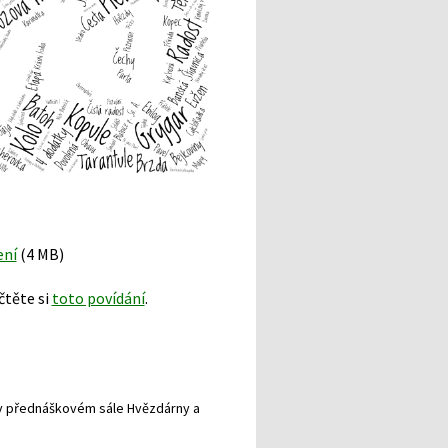
ení
(4 MB)
čtěte si
toto povídání
.
n v přednáškovém sále Hvězdárny a