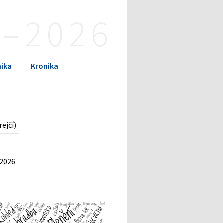
4–2026
ika
Kronika
 2026