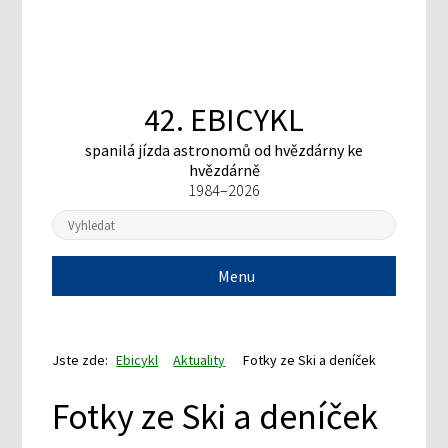
42. EBICYKL
spanilá jízda astronomů
od hvězdárny ke
hvězdárně
1984–2026
Menu
Jste zde:
Ebicykl
Aktuality
Fotky ze Ski a deníček
Fotky ze Ski a deníček