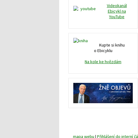
Videokanál
Ebicykl na
YouTube
Kupte si knihu
o Ebicyklu
Na kole ke hvězdám
mapa webu
|
Přihlášení do interní čá