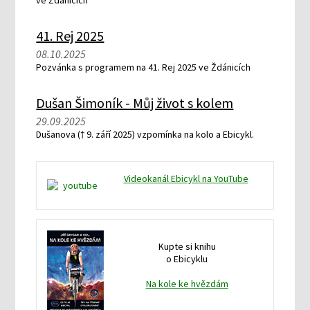
ve Ždánicích
41. Rej 2025
08.10.2025
Pozvánka s programem na 41. Rej 2025 ve Ždánicích
Dušan Šimoník - Můj život s kolem
29.09.2025
Dušanova († 9. září 2025) vzpomínka na kolo a Ebicykl.
Videokanál Ebicykl na YouTube
Kupte si knihu
o Ebicyklu
Na kole ke hvězdám