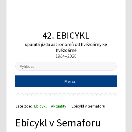
42. EBICYKL
spanilá jízda astronomů
od hvězdárny ke
hvězdárně
1984–2026
Menu
Jste zde:
Ebicykl
Aktuality
Ebicykl v Semaforu
Ebicykl v Semaforu