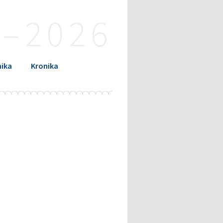
4–2026
ika
Kronika