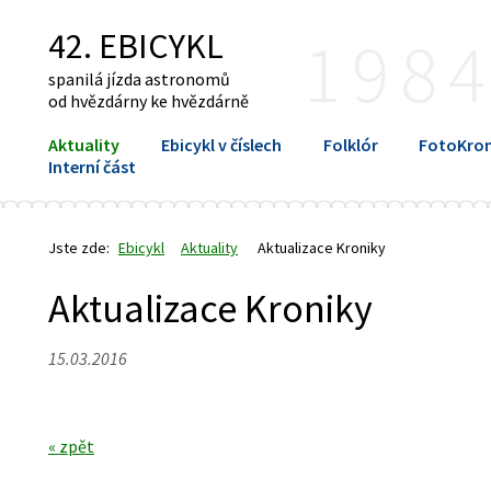
42. EBICYKL
198
spanilá jízda astronomů
od hvězdárny ke hvězdárně
Aktuality
Ebicykl v číslech
Folklór
FotoKron
Interní část
Jste zde:
Ebicykl
Aktuality
Aktualizace Kroniky
Aktualizace Kroniky
15.03.2016
« zpět