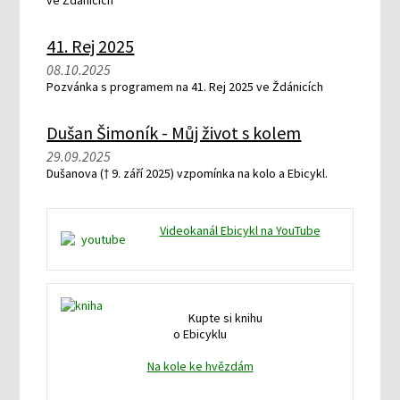
ve Ždánicích
41. Rej 2025
08.10.2025
Pozvánka s programem na 41. Rej 2025 ve Ždánicích
Dušan Šimoník - Můj život s kolem
29.09.2025
Dušanova († 9. září 2025) vzpomínka na kolo a Ebicykl.
Videokanál Ebicykl na YouTube
Kupte si knihu
o Ebicyklu
Na kole ke hvězdám